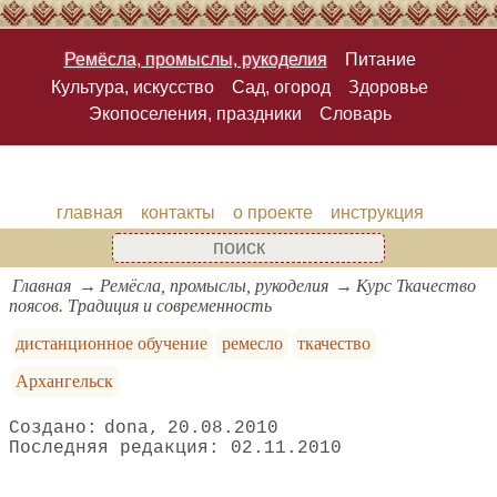
Ремёсла, промыслы, рукоделия
Питание
Культура, искусство
Сад, огород
Здоровье
Экопоселения, праздники
Словарь
главная
контакты
о проекте
инструкция
Главная
Ремёсла, промыслы, рукоделия
Курс Ткачество
поясов. Традиция и современность
дистанционное обучение
ремесло
ткачество
Архангельск
dona
20.08.2010
02.11.2010