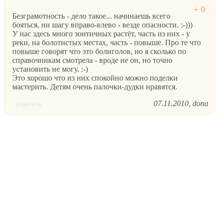
Безграмотность - дело такое... начинаешь всего
бояться, ни шагу вправо-влево - везде опасности. :-)))
У нас здесь много зонтичных растёт, часть из них - у
реки, на болотистых местах, часть - повыше. Про те что
повыше говорят что это болиголов, но я сколько по
справочникам смотрела - вроде не он, но точно
установить не могу. :-)
Это хорошо что из них спокойно можно поделки
мастерить. Детям очень палочки-дудки нравятся.
07.11.2010
dona
ответить