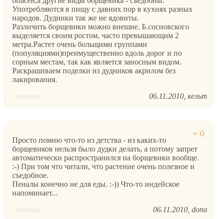
опасен,а другие виды борщевика - съедобны.
Употребляются в пищу с давних пор в кухнях разных
народов. Дудники так же не ядовиты.
Различить борщевики можно внешне. Б.сосновского
выделяется своим ростом, часто превышающим 2
метра.Растет очень больщими группами
(популяциями)преимущественно вдоль дорог и по
сорным местам, так как является заносным видом.
Раскрашиваем поделки из дудников акрилом без
лакирования.
06.11.2010
кельт
ответить
Просто помню что-то из детства - из каких-то
борщевиков нельзя было дудки делать, а потому запрет
автоматически распространился на борщевики вообще.
:-) При том что читали, что растение очень полезное и
съедобное.
Пеналы конечно не для еды. :-)) Что-то индейское
напоминает...
06.11.2010
dona
ответить