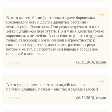
В этом же семействе (зонтичные) кроме борщевика
Сосновского есть и другие ядовитые растения -
вех(цикута) и болиголов. Они редко встречаются и их
легко с дудником перепутать. Но и у них ядовиты только
корневища, а не стебли. А опасение отравиться дудками
только от всеобщей ботанической неграмотности: к
сожалению люди очень мало знают растения, среди
которых живут, а с перетеканием народа в города всё
стало ещё плачевнее...
06.11.2010
кельт
ответить
А что узор напоминает что-то индейское, очень
приятно слышать, потому - оно так и задумывалось :)
06.11.2010
кельт
ответить