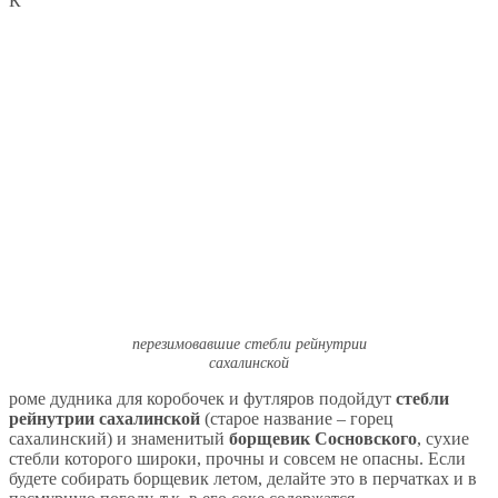
К
перезимовавшие стебли рейнутрии
сахалинской
роме дудника для коробочек и футляров подойдут
стебли
рейнутрии сахалинской
(старое название – горец
сахалинский) и знаменитый
борщевик Сосновского
, сухие
стебли которого широки, прочны и совсем не опасны. Если
будете собирать борщевик летом, делайте это в перчатках и в