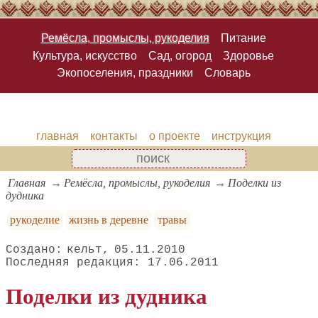
Ремёсла, промыслы, рукоделия
Питание
Культура, искусство
Сад, огород
Здоровье
Экопоселения, праздники
Словарь
главная
контакты
о проекте
инструкция
Главная
Ремёсла, промыслы, рукоделия
Поделки из
дудника
рукоделие
жизнь в деревне
травы
кельт
05.11.2010
17.06.2011
Поделки из дудника