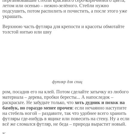
перезимовавшие стебли красивого серо-коричневого цвета,
летом или осенью – нежно-зелёного. Стебли нужно
подсушить, потом распилить и почистить, а после этого уже
украшать.
Верхнюю часть футляра для крепости и красоты обмотайте
толстой нитью или шну
футляр для спиц
ром, посадив его на клей. Потом сделайте затычку из любого
материала – дерева, пробки бересты... А напоследок –
раскрасьте. Не забудьте только, что
хоть дудник и похож на
бамбук, но гораздо менее прочен
: если нечаянно наступите
на стебель ногой – раздавите, так что удобнее всего хранить
футляры где-нибудь в ящике или повесить на стену. Ну а если
всё же сломался футляр, не беда – природа вырастит новый.