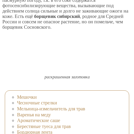
пасмурную погоду, т.к. в его соке содержатся
фотосенсибилизирующие вещества, вызывающие под
действием солнца сильные и долго не заживающие ожоги на
коже. Есть ещё
борщевик сибирский
, родное для Средней
России и совсем не опасное растение, но он помельче, чем
борщевик Сосновского.
раскрашенная заготовка
Мешочки
Чесночные стрелки
Мельница-измельчитель для трав
Варенья на меду
Ароматические саше
Берестяные туеса для трав
Бордюрная лента