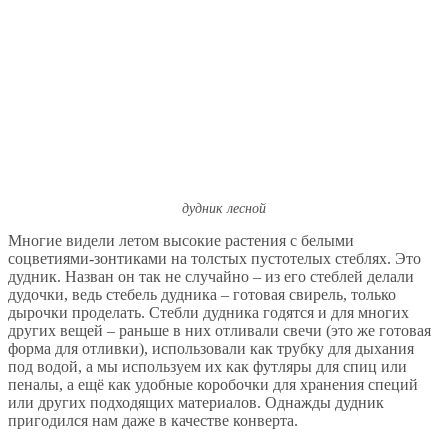
дудник лесной
Многие видели летом высокие растения с белыми
соцветиями-зонтиками на толстых пустотелых стеблях. Это
дудник. Назван он так не случайно – из его стеблей делали
дудочки, ведь стебель дудника – готовая свирель, только
дырочки проделать. Стебли дудника годятся и для многих
других вещей – раньше в них отливали свечи (это же готовая
форма для отливки), использовали как трубку для дыхания
под водой, а мы используем их как футляры для спиц или
пеналы, а ещё как удобные коробочки для хранения специй
или других подходящих материалов. Однажды дудник
пригодился нам даже в качестве конверта.