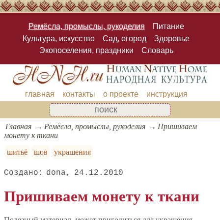
Ремёсла, промыслы, рукоделия
Питание
Культура, искусство
Сад, огород
Здоровье
Экопоселения, праздники
Словарь
главная
контакты
о проекте
инструкция
Главная
Ремёсла, промыслы, рукоделия
Пришиваем
монету к ткани
шитьё
шов
украшения
dona
24.12.2010
Пришиваем монету к ткани
Полезный материал, может пригодиться для украшения