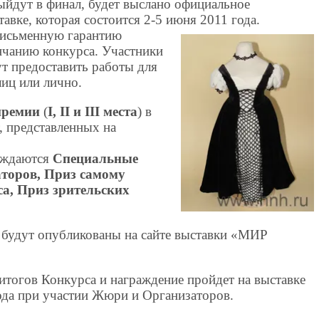
ыйдут в финал, будет выслано официальное
авке, которая состоится 2-5 июня 2011 года.
письменную гарантию
нчанию конкурса. Участники
т предоставить работы для
лиц или лично.
премии
(
I, II и III места
) в
, представленных на
уждаются
Специальные
торов,
Приз самому
а, Приз зрительских
а будут опубликованы на сайте выставки «МИР
итогов Конкурса и награждение пройдет на выставке
а при участии Жюри и Организаторов.