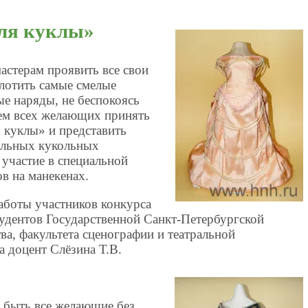
для куклы»
астерам проявить все свои
плотить самые смелые
е наряды, не беспокоясь
ем всех желающих принять
я куклы» и представить
иальных кукольных
 участие в специальной
в на манекенах.
аботы участников конкурса
тудентов Государственной Санкт-Петербургской
ва, факультета сценографии и театральной
а доцент Слёзина Т.В.
т быть все желающие без