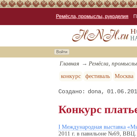
Ремёсла, промыслы, рукоделия
П
Войти
Главная
Ремёсла, промыслы
конкурс
фестиваль
Москва
dona
01.06.20
Конкурс плать
I Международная выставка «Ми
2011 г. в павильоне №69, ВВЦ.