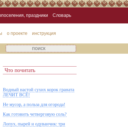
опоселения, праздники
Словарь
ы
о проекте
инструкция
Что почитать
Водный настой сухих корок граната
ЛЕЧИТ ВСЁ!
Не мусор, а польза для огорода!
Как готовить четверговую соль?
Лопух, пырей и одуванчик: три