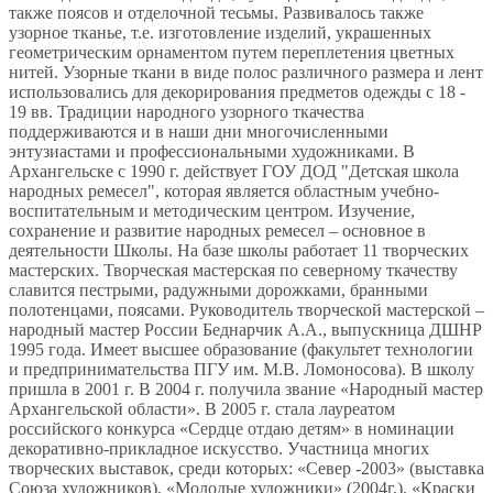
также поясов и отделочной тесьмы. Развивалось также
узорное тканье, т.е. изготовление изделий, украшенных
геометрическим орнаментом путем переплетения цветных
нитей. Узорные ткани в виде полос различного размера и лент
использовались для декорирования предметов одежды с 18 -
19 вв. Традиции народного узорного ткачества
поддерживаются и в наши дни многочисленными
энтузиастами и профессиональными художниками. В
Архангельске с 1990 г. действует ГОУ ДОД "Детская школа
народных ремесел", которая является областным учебно-
воспитательным и методическим центром. Изучение,
сохранение и развитие народных ремесел – основное в
деятельности Школы. На базе школы работает 11 творческих
мастерских. Творческая мастерская по северному ткачеству
славится пестрыми, радужными дорожками, бранными
полотенцами, поясами. Руководитель творческой мастерской –
народный мастер России Беднарчик А.А., выпускница ДШНР
1995 года. Имеет высшее образование (факультет технологии
и предпринимательства ПГУ им. М.В. Ломоносова). В школу
пришла в 2001 г. В 2004 г. получила звание «Народный мастер
Архангельской области». В 2005 г. стала лауреатом
российского конкурса «Сердце отдаю детям» в номинации
декоративно-прикладное искусство. Участница многих
творческих выставок, среди которых: «Север -2003» (выставка
Союза художников), «Молодые художники» (2004г.), «Краски