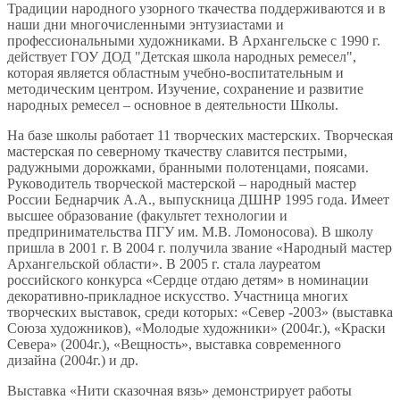
Традиции народного узорного ткачества поддерживаются и в
наши дни многочисленными энтузиастами и
профессиональными художниками. В Архангельске с 1990 г.
действует ГОУ ДОД "Детская школа народных ремесел",
которая является областным учебно-воспитательным и
методическим центром. Изучение, сохранение и развитие
народных ремесел – основное в деятельности Школы.
На базе школы работает 11 творческих мастерских. Творческая
мастерская по северному ткачеству славится пестрыми,
радужными дорожками, бранными полотенцами, поясами.
Руководитель творческой мастерской – народный мастер
России Беднарчик А.А., выпускница ДШНР 1995 года. Имеет
высшее образование (факультет технологии и
предпринимательства ПГУ им. М.В. Ломоносова). В школу
пришла в 2001 г. В 2004 г. получила звание «Народный мастер
Архангельской области». В 2005 г. стала лауреатом
российского конкурса «Сердце отдаю детям» в номинации
декоративно-прикладное искусство. Участница многих
творческих выставок, среди которых: «Север -2003» (выставка
Союза художников), «Молодые художники» (2004г.), «Краски
Севера» (2004г.), «Вещность», выставка современного
дизайна (2004г.) и др.
Выставка «Нити сказочная вязь» демонстрирует работы