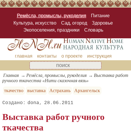
Ремёсла, промыслы, рукоделия
Питание
Культура, искусство
Сад, огород
Здоровье
Экопоселения, праздники
Словарь
главная
контакты
о проекте
инструкция
Главная
Ремёсла, промыслы, рукоделия
Выставка работ
ручного ткачества «Нити сказочная вязь»
ткачество
выставка
Астрахань
Архангельск
dona
28.06.2011
Выставка работ ручного
ткачества