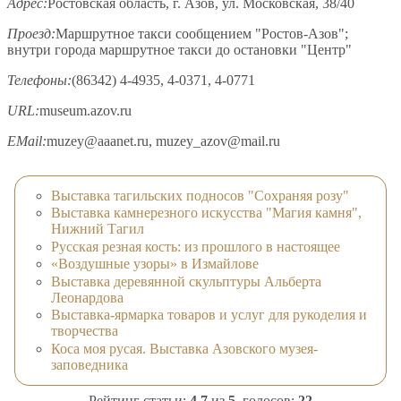
Адрес:
Ростовская область, г. Азов, ул. Московская, 38/40
Проезд:
Маршрутное такси сообщением "Ростов-Азов";
внутри города маршрутное такси до остановки "Центр"
Телефоны:
(86342) 4-4935, 4-0371, 4-0771
URL:
museum.azov.ru
EMail:
muzey@aaanet.ru, muzey_azov@mail.ru
Выставка тагильских подносов "Сохраняя розу"
Выставка камнерезного искусства "Магия камня",
Нижний Тагил
Русская резная кость: из прошлого в настоящее
«Воздушные узоры» в Измайлове
Выставка деревянной скульптуры Альберта
Леонардова
Выставка-ярмарка товаров и услуг для рукоделия и
творчества
Коса моя русая. Выставка Азовского музея-
заповедника
Рейтинг статьи:
4.7
из
5
, голосов:
22