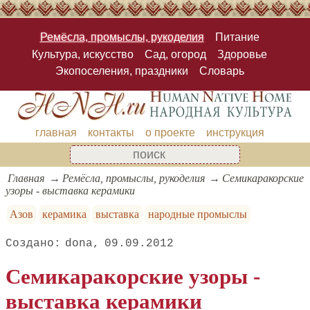
Ремёсла, промыслы, рукоделия
Питание
Культура, искусство
Сад, огород
Здоровье
Экопоселения, праздники
Словарь
главная
контакты
о проекте
инструкция
Главная
Ремёсла, промыслы, рукоделия
Семикаракорские
узоры - выставка керамики
Азов
керамика
выставка
народные промыслы
dona
09.09.2012
Семикаракорские узоры -
выставка керамики