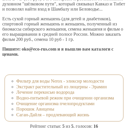
духовном "шёлковом пути", который связывал Кавказ и Тибет
и позволял найти вход в Шамбалу или Беловодье...
Есть сухой горный женьшень (для детей и диабетиков),
спиртовой горный женьшень и женьшень, полученный из
биомассы сибирского женьшеня, семена женьшеня и фильм о
его выращивании в средней полосе России. Можно заказать
фильм 200 руб., семена 10 руб - 1 гр.
Пишите:
oko@eco-rus.com
и я вышлю вам каталоги с
ценами.
Фильтр для воды Nerox - эликсир молодости
Экстракт растительный из люцерны - Эрамин
Лечение перекисью водорода
Водно-питьевой режим при очищении организма
Очищение организма пчелопродуктами
Порошок Авицены
Саган-Дайля – продлевающий жизнь
Рейтинг статьи:
5
из
5
, голосов:
16