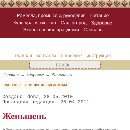
Ремёсла, промыслы, рукоделия
Питание
Культура, искусство
Сад, огород
Здоровье
Экопоселения, праздники
Словарь
главная
контакты
о проекте
инструкция
Главная
Здоровье
Женьшень
здоровье
очищение организма
dona
28.05.2010
26.04.2011
Женьшень
Абсолютно заслуженно женьшень считается царём среди