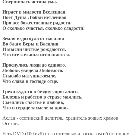
Свершилась истина ума.
Играет в милости Вселенная,
Поёт Душа Любви нетленная
Про все божественные радости.
О сколько счастья, сколько сладости!
Земля вздохнула от насилия
Во благо Веры и Василия.
И мысли чистые рождаются,
Что все желанья исполняются.
Проснулись люди до единого.
Любовь увидела Любимого.
Спасибо матушке-земле,
Что слава в господе-отце.
Грехи куда-то в бездну спрятались.
Болезнь и рабство в страхе маялись.
Смеялись счастье и любовь,
Что в сердце захмелела кровь.
Аслан - осетинский целитель, хранитель живых храмов
Осетии.
Есть DVD (100 руб) с его интервью и рассказом об истинном