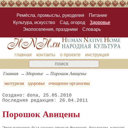
Ремёсла, промыслы, рукоделия
Питание
Культура, искусство
Сад, огород
Здоровье
Экопоселения, праздники
Словарь
главная
контакты
о проекте
инструкция
Главная
Здоровье
Порошок Авицены
экотуризм
здоровье
очищение организма
dona
25.05.2010
26.04.2011
Порошок Авицены
Этот порошок был заново открыт физиком, биологом, членом-