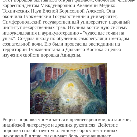
корреспондентом Международной Академии Медико-
Технических Наук Еленой Борисовной Алексой. Она
окончила Туркменский Государственный университет,
Симферопольский государственный университет, народный
институт лекарственных трав. Изучила восточную систему
иглоукалывания и аурикулотерапию - "чудесные точки на
ушах". Создала школу по обучению саморегуляции методом
сознательной воли. Ею были проведены экспедиции на
территории Туркменистана и Дальнего Востока с целью
изучения свойств порошка Авицены.
Рецепт порошка упоминается в древнееврейской, китайской,
индийской литературе и древних рукописях. Действие
порошка способствует усиленному сбросу негативных
накоплений в теле, он снимает боль, останавливает