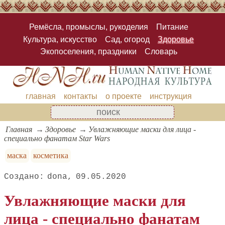
Ремёсла, промыслы, рукоделия
Питание
Культура, искусство
Сад, огород
Здоровье
Экопоселения, праздники
Словарь
главная
контакты
о проекте
инструкция
Главная
Здоровье
Увлажняющие маски для лица -
специально фанатам Star Wars
маска
косметика
dona
09.05.2020
Увлажняющие маски для
лица - специально фанатам