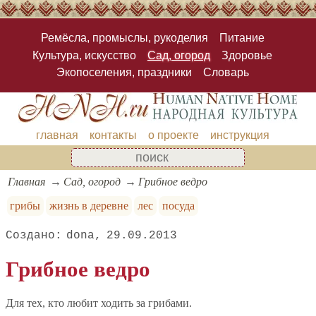
Ремёсла, промыслы, рукоделия
Питание
Культура, искусство
Сад, огород
Здоровье
Экопоселения, праздники
Словарь
главная
контакты
о проекте
инструкция
Главная
Сад, огород
Грибное ведро
грибы
жизнь в деревне
лес
посуда
dona
29.09.2013
Грибное ведро
Для тех, кто любит ходить за грибами.