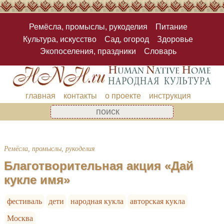
Ремёсла, промыслы, рукоделия
Питание
Культура, искусство
Сад, огород
Здоровье
Экопоселения, праздники
Словарь
главная
контакты
о проекте
инструкция
Ремёсла, промыслы, рукоделия
Благотворительная акция «Дай
кукле имя»
фестиваль
дети
народная кукла
авторская кукла
Москва