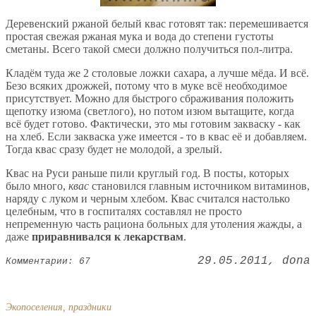
Деревенский ржаной белый квас готовят так: перемешивается
простая свежая ржаная мука и вода до степени густоты
сметаны. Всего такой смеси должно получиться пол-литра.
Кладём туда же 2 столовые ложки сахара, а лучше мёда. И всё.
Безо всяких дрожжей, потому что в муке всё необходимое
присутствует. Можно для быстрого сбраживания положить
щепотку изюма (светлого), но потом изюм вытащите, когда
всё будет готово. Фактически, это мы готовим закваску - как
на хлеб. Если закваска уже имеется - то в квас её и добавляем.
Тогда квас сразу будет не молодой, а зрелый.
Квас на Руси раньше пили круглый год. В посты, которых
было много,
квас
становился главным источником витаминов,
наряду с луком и черным хлебом. Квас считался настолько
целебным, что в госпиталях составлял не просто
непременную часть рациона больных для утоления жажды, а
даже
приравнивался к лекарствам
.
29.05.2011
dona
Комментарии: 67
Экопоселения, праздники