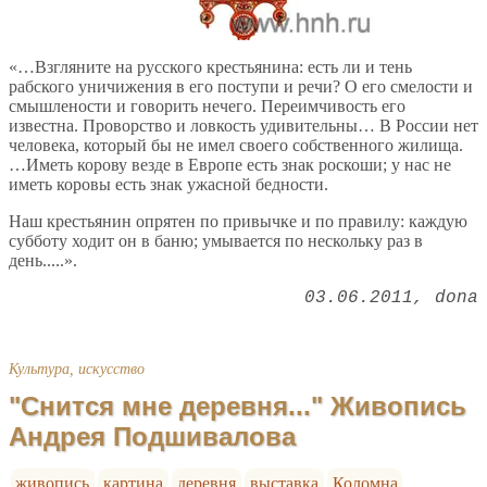
«…Взгляните на русского крестьянина: есть ли и тень
рабского уничижения в его поступи и речи? О его смелости и
смышлености и говорить нечего. Переимчивость его
известна. Проворство и ловкость удивительны… В России нет
человека, который бы не имел своего собственного жилища.
…Иметь корову везде в Европе есть знак роскоши; у нас не
иметь коровы есть знак ужасной бедности.
Наш крестьянин опрятен по привычке и по правилу: каждую
субботу ходит он в баню; умывается по нескольку раз в
день.....».
03.06.2011
dona
Культура, искусство
"Снится мне деревня..." Живопись
Андрея Подшивалова
живопись
картина
деревня
выставка
Коломна