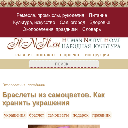
Ремёсла, промыслы, рукоделия
Питание
Культура, искусство
Сад, огород
Здоровье
Экопоселения, праздники
Словарь
главная
контакты
о проекте
инструкция
Экопоселения, праздники
Браслеты из самоцветов. Как
хранить украшения
украшения
браслет
самоцветы
подарок
праздник