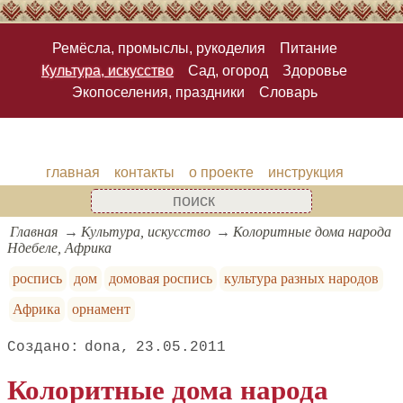
Ремёсла, промыслы, рукоделия
Питание
Культура, искусство
Сад, огород
Здоровье
Экопоселения, праздники
Словарь
главная
контакты
о проекте
инструкция
Главная
Культура, искусство
Колоритные дома народа
Ндебеле, Африка
роспись
дом
домовая роспись
культура разных народов
Африка
орнамент
dona
23.05.2011
Колоритные дома народа