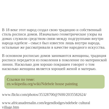
В 18 веке этот народ создал свою традицию и собственный
стиль росписи домов. Изначально геометрические узоры на
домах служили средством связи между подгруппами внутри
народа ндебеле - смысл был известен лишь внутри народа,
остальные же рассматривали в качестве народного искусства.
В основном росписью домов занимаются женщины, традиция
росписи передается из поколения в поколение по материнской
линии. Насколько дом хорошо покрашен говорит о том
насколько женщина является хорошей женой и матерью.
Ссылки по теме:
en.wikipedia.org/wiki/Ndebele house painting
www.flickr.com/photos/35328700@N00/2035582624/
www.africanadrenalin.com/legendlodges/ndebele cultural
village.htm