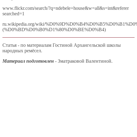
www.flickr.com/search/?q=ndebele+house&w=all&s=int&referer
searched=1
ru.wikipedia.org/wiki/%D0%9D%D0%B4%D0%B5%D0%B1%
(%D0%BD%D0%B0%D1%80%D0%BE%D0%B4)
Статья - по материалам Гостиной Архангельской школы
народных ремёсел.
Материал подготовлен
- Зматраковой Валентиной.