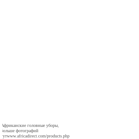
Африканские головные уборы,
больше фотографий
тутwww.africadirect.com/products.php?