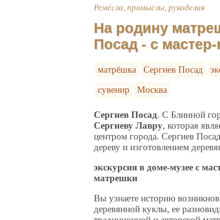
Ремёсла, промыслы, рукоделия
На родину матреш
Посад - с мастер
матрёшка
Сергиев Посад
эк
сувенир
Москва
Сергиев Посад
. С Блинной го
Сергиеву Лавру
, которая явл
центром города. Сергиев Посад
дереву и изготовлением дерев
экскурсия в доме-музее с мас
матрешки
Вы узнаете историю возникнов
деревянной куклы, ее разновид
традиционной и авторской мат