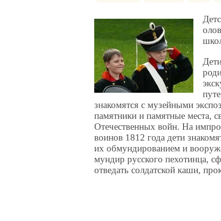
Детс
олов
шко
Дети
роди
экс
путе
знакомятся с музейными экспо
памятники и памятные места, с
Отечественных войн. На импр
воинов 1812 года дети знаком
их обмундированием и вооруж
мундир русского пехотинца, сф
отведать солдатской каши, про