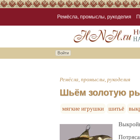
Ремёсла, промыслы, рукоделия
П
Войти
Ремёсла, промыслы, рукоделия
Шьём золотую ры
мягкие игрушки
шитьё
вык
Выкройк
Потряса