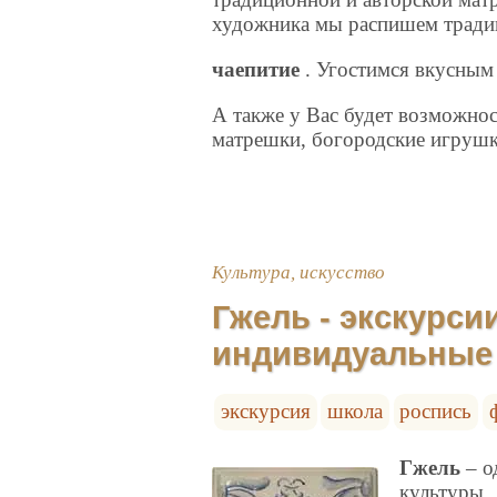
художника мы распишем традиц
чаепитие
. Угостимся вкусны
А также у Вас будет возможнос
матрешки, богородские игрушк
Культура, искусство
Гжель - экскурси
индивидуальные 
экскурсия
школа
роспись
Гжель
– о
культуры.