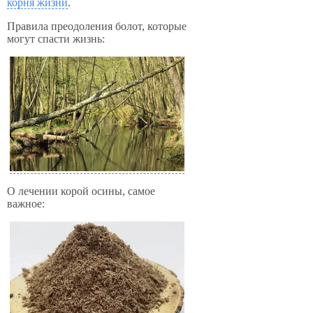
корня жизни
.
Правила преодоления болот, которые
могут спасти жизнь:
О лечении корой осины, самое
важное: