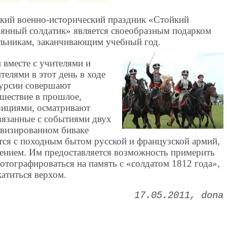
кий военно-исторический праздник «Стойкий
янный солдатик» является своеобразным подарком
льникам, заканчивающим учебный год.
 вместе с учителями и
телями в этот день в ходе
курсии совершают
шествие в прошлое,
зициями, осматривают
вязанные с событиями двух
овизированном биваке
ятся с походным бытом русской и французской армий,
ением. Им предоставляется возможность примерить
отографироваться на память с «солдатом 1812 года»,
катиться верхом.
17.05.2011
dona