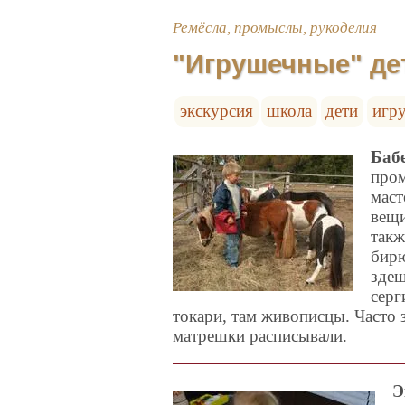
Ремёсла, промыслы, рукоделия
"Игрушечные" де
экскурсия
школа
дети
игр
Баб
пром
маст
вещи
такж
бирю
здеш
серг
токари, там живописцы. Часто 
матрешки расписывали.
Э