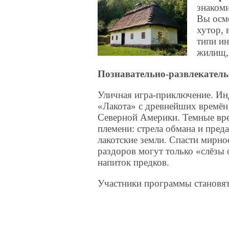
знаком
Вы осмо
хутор,
типи и
жилищ,
П
ознавательно-развлекател
Уличная игра-приключение. Ин
«Лакота» с древнейших времён
Северной Америки. Темные вре
племени: стрела обмана и преда
лакотские земли. Спасти мирно
раздоров могут только «слёзы
напиток предков.
Участники программы становят