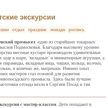
тские экскурсии
ушки
отдых
праздник
лошади
роспись
енский промысел
-один из старейших токарных
ыслов Подмосковья. Благодаря высокому уровню
ерства местные кустари производили удивительные
: шар в шаре, `вкладные` и миниатюрные игрушки, а
е пирамиды, вкладные яица, чашки, кольца, волчки,
льки, и конечно же, матрешки. Именно опыт
них мастеров стал основой для развития
иевопосадского промысла. Здесь были лучшие
заготовки отсюда везли в Сергиев Посад и там
кскурсия с мастер-классом
. Дети попадают в