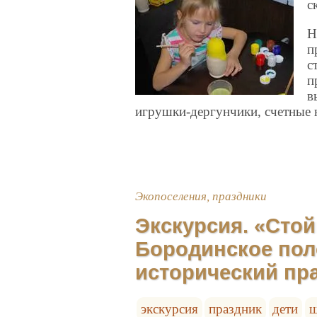
с
Н
п
с
п
в
игрушки-дергунчики, счетные 
Экопоселения, праздники
Экскурсия. «Сто
Бородинское поле
исторический пр
экскурсия
праздник
дети
ш