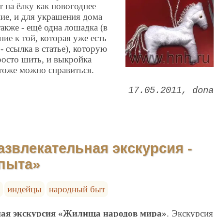
т на ёлку как новогоднее
ие, и для украшения дома
также - ещё одна лошадка (в
ие к той, которая уже есть
 - ссылка в статье), которую
росто шить, и выкройка
 тоже можно справиться.
17.05.2011
dona
звлекательная экскурсия -
опыта»
индейцы
народный быт
ая экскурсия «Жилища народов мира»
. Экскурсия