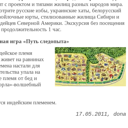
ит с проектом и типами жилищ разных народов мира.
трите русские избы, украинские хаты, белорусский
 войлочные юрты, стилизованные жилища Сибири и
ндейцев Северной Америки. Экскурсия без посещения
 продолжительность 1 час.
ьная игра «Путь следопыта»
дейское племя
 живет на равнинах
мена настали для
тельства упала на
е племя от бед и
 орла»-волшебный
ся индейским племенем.
17.05.2011
dona