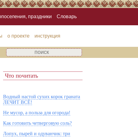
опоселения, праздники
Словарь
ы
о проекте
инструкция
Что почитать
Водный настой сухих корок граната
ЛЕЧИТ ВСЁ!
Не мусор, а польза для огорода!
Как готовить четверговую соль?
Лопух, пырей и одуванчик: три