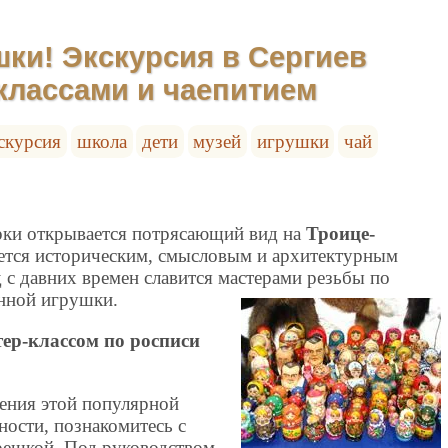
ки! Экскурсия в Сергиев
-классами и чаепитием
скурсия
школа
дети
музей
игрушки
чай
рки открывается потрясающий вид на
Троице-
яется историческим, смысловым и архитектурным
 с давних времен славится мастерами резьбы по
янной игрушки.
тер-классом по росписи
ения этой популярной
ности, познакомитесь с
решкой. Под руководством