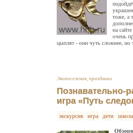
подойдё
украшен
тоже, а 
дополнен
на сайте
очень п
цыплят - они чуть сложнее, но
Экопоселения, праздники
Познавательно-ра
игра «Путь след
экскурсия
игра
дети
школа
Обзорн