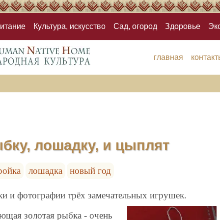
итание
Культура, искусство
Сад, огород
Здоровье
Эк
главная
контакт
бку, лошадку, и цыплят
ройка
лошадка
новый год
и и фотографии трёх замечательных игрушек.
ющая золотая рыбка - очень