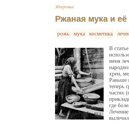
Здоровье
Ржаная мука и е
рожь
мука
косметика
лече
В статье
использ
меня ле
народно
хрен, м
Раньше 
теперь 
частях (
приклад
где бол
Лечение 
вылечил