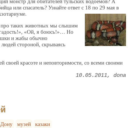
щий монстр для обитателей тульских водоемов? А
ийца или спасатель? Узнайте ответ с 18 по 29 мая в
кзотариуме.
о про таких животных мы слышим
 гадость!», «Ой, я боюсь!»… Но
гушки и жабы обычно
людей стороной, скрываясь
сей своей красоте и неповторимости, со всеми своими
10.05.2011
dona
ей
-Дону
музей
казаки