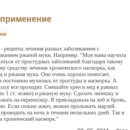
ё применение
ние
 - рецепты лечения разных заболеванием с
ованием ржаной муки. Например: "Моя мама научила
читься от простудных заболеваний благодаря такому
му средству лечения хронического насморка, как
ед и ржаная мука. Оно очень хорошо помогает.
я постоянно мучилась от простуды и насморка. А
сразу все проходит. Смешайте хрен и мед в равных
по 1 ст. ложке) и ржаную муку. Сделать лепешку и
ывать на переносицу. Я прикладывала на лоб и бровь,
ело. Если сильно жжет, можно проложить марлей.
проводить на ночь в течение нескольких дней. Так я
а хронический насморк."