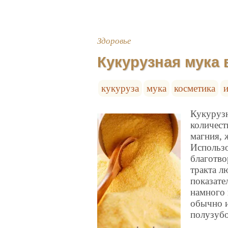
Здоровье
Кукурузная мука 
кукуруза
мука
косметика
и
Кукурузн
количест
магния, 
Использо
благотв
тракта л
показате
намного 
обычно и
полузуб