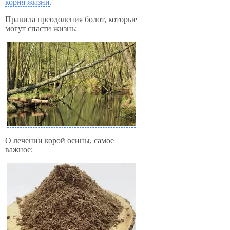
корня жизни
.
Правила преодоления болот, которые
могут спасти жизнь:
О лечении корой осины, самое
важное: