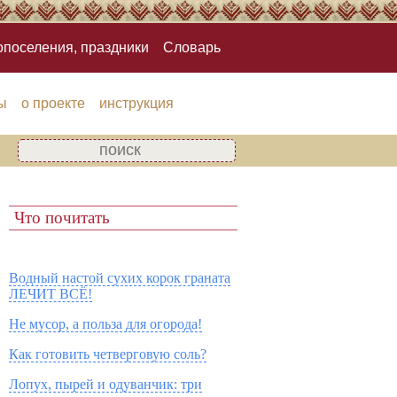
опоселения, праздники
Словарь
ы
о проекте
инструкция
Что почитать
Водный настой сухих корок граната
ЛЕЧИТ ВСЁ!
Не мусор, а польза для огорода!
Как готовить четверговую соль?
Лопух, пырей и одуванчик: три