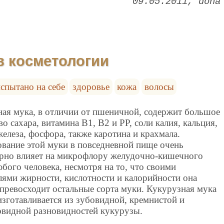
09.05.2011
dona
в косметологии
спытано на себе
здоровье
кожа
волосы
ая мука, в отличии от пшеничной, содержит большое
во сахара, витамина B1, B2 и РР, соли калия, кальция,
железа, фосфора, также каротина и крахмала.
вание этой муки в повседневной пище очень
орно влияет на микрофлору желудочно-кишечного
юбого человека, несмотря на то, что своими
лями жирности, кислотности и калорийности она
превосходит остальные сорта муки. Кукурузная мука
зготавливается из зубовидной, кремнистой и
овидной разновидностей кукурузы.