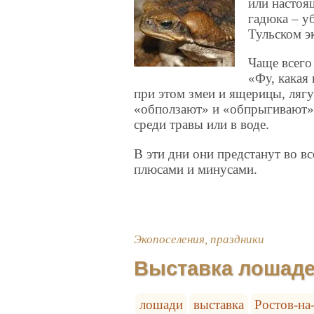
или настоя
гадюка – уб
Тульском э
Чаще всег
«Фу, какая
при этом змеи и ящерицы, ля
«обползают» и «обпрыгивают» 
среди травы или в воде.
В эти дни они предстанут во в
плюсами и минусами.
Экопоселения, праздники
Выставка лошад
лошади
выставка
Ростов-на