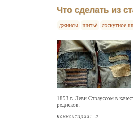
Что сделать из с
джинсы
шитьё
лоскутное ш
1853 г. Леви Страуссом в каче
реднеков.
Комментарии: 2