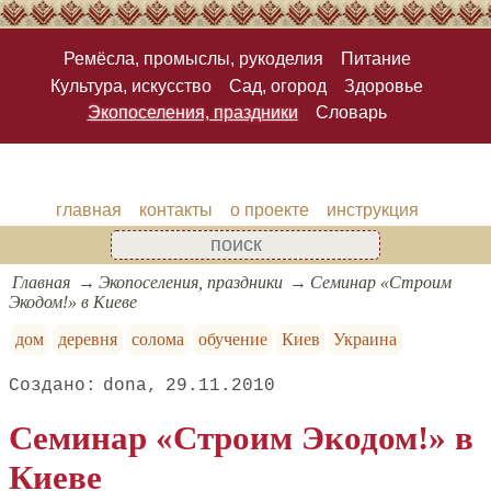
Ремёсла, промыслы, рукоделия
Питание
Культура, искусство
Сад, огород
Здоровье
Экопоселения, праздники
Словарь
главная
контакты
о проекте
инструкция
Главная
Экопоселения, праздники
Семинар «Строим
Экодом!» в Киеве
дом
деревня
солома
обучение
Киев
Украина
dona
29.11.2010
Семинар «Строим Экодом!» в
Киеве