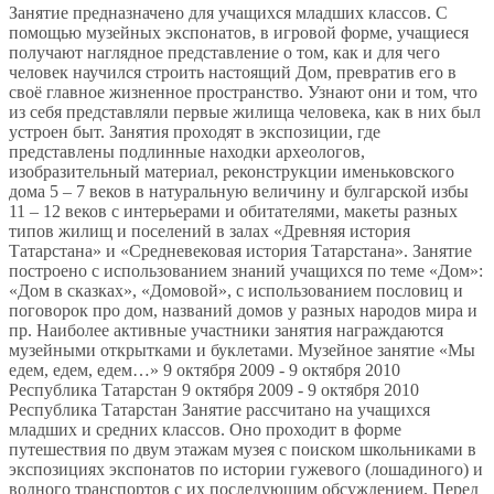
Занятие предназначено для учащихся младших классов. С
помощью музейных экспонатов, в игровой форме, учащиеся
получают наглядное представление о том, как и для чего
человек научился строить настоящий Дом, превратив его в
своё главное жизненное пространство. Узнают они и том, что
из себя представляли первые жилища человека, как в них был
устроен быт. Занятия проходят в экспозиции, где
представлены подлинные находки археологов,
изобразительный материал, реконструкции именьковского
дома 5 – 7 веков в натуральную величину и булгарской избы
11 – 12 веков с интерьерами и обитателями, макеты разных
типов жилищ и поселений в залах «Древняя история
Татарстана» и «Средневековая история Татарстана». Занятие
построено с использованием знаний учащихся по теме «Дом»:
«Дом в сказках», «Домовой», с использованием пословиц и
поговорок про дом, названий домов у разных народов мира и
пр. Наиболее активные участники занятия награждаются
музейными открытками и буклетами. Музейное занятие «Мы
едем, едем, едем…» 9 октября 2009 - 9 октября 2010
Республика Татарстан 9 октября 2009 - 9 октября 2010
Республика Татарстан Занятие рассчитано на учащихся
младших и средних классов. Оно проходит в форме
путешествия по двум этажам музея с поиском школьниками в
экспозициях экспонатов по истории гужевого (лошадиного) и
водного транспортов с их последующим обсуждением. Перед