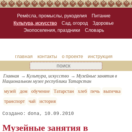
Ремёсла, промыслы, рукоделия
Питание
Культура, искусство
Сад, огород
Здоровье
Экопоселения, праздники
Словарь
главная
контакты
о проекте
инструкция
Главная
Культура, искусство
Музейные занятия в
Национальном музее республики Татарстан
музей
дом
обучение
Татарстан
хлеб
печь
выпечка
транспорт
чай
история
dona
10.09.2010
Музейные занятия в