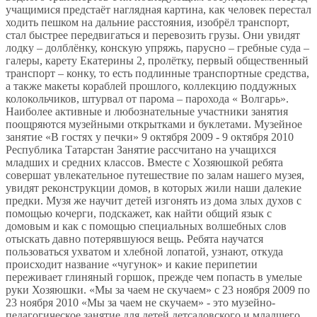
учащимися предстаёт наглядная картина, как человек перестал
ходить пешком на дальние расстояния, изобрёл транспорт,
стал быстрее передвигаться и перевозить грузы. Они увидят
лодку – долблёнку, конскую упряжь, парусно – гребные суда –
галеры, карету Екатерины 2, пролётку, первый общественный
транспорт – конку, то есть подлинные транспортные средства,
а также макеты кораблей прошлого, коллекцию поддужных
колокольчиков, штурвал от парома – парохода « Волгарь».
Наиболее активные и любознательные участники занятия
поощряются музейными открытками и буклетами. Музейное
занятие «В гостях у печки» 9 октября 2009 - 9 октября 2010
Республика Татарстан Занятие рассчитано на учащихся
младших и средних классов. Вместе с Хозяюшкой ребята
совершат увлекательное путешествие по залам нашего музея,
увидят реконструкции домов, в которых жили наши далекие
предки. Музя же научит детей изгонять из дома злых духов с
помощью кочерги, подскажет, как найти общий язык с
домовым и как с помощью специальных волшебных слов
отыскать давно потерявшуюся вещь. Ребята научатся
пользоваться ухватом и хлебной лопатой, узнают, откуда
происходит название «чугунок» и какие перипетии
переживает глиняный горшок, прежде чем попасть в умелые
руки Хозяюшки. «Мы за чаем не скучаем» c 23 ноября 2009 по
23 ноября 2010 «Мы за чаем не скучаем» - это музейно-
педагогическое занятие для детей детсадовского и младшего