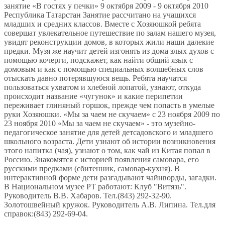
занятие «В гостях у печки» 9 октября 2009 - 9 октября 2010
Республика Татарстан Занятие рассчитано на учащихся
младших и средних классов. Вместе с Хозяюшкой ребята
совершат увлекательное путешествие по залам нашего музея,
увидят реконструкции домов, в которых жили наши далекие
предки. Музя же научит детей изгонять из дома злых духов с
помощью кочерги, подскажет, как найти общий язык с
домовым и как с помощью специальных волшебных слов
отыскать давно потерявшуюся вещь. Ребята научатся
пользоваться ухватом и хлебной лопатой, узнают, откуда
происходит название «чугунок» и какие перипетии
переживает глиняный горшок, прежде чем попасть в умелые
руки Хозяюшки. «Мы за чаем не скучаем» c 23 ноября 2009 по
23 ноября 2010 «Мы за чаем не скучаем» - это музейно-
педагогическое занятие для детей детсадовского и младшего
школьного возраста. Дети узнают об истории возникновения
этого напитка (чая), узнают о том, как чай из Китая попал в
Россию. Знакомятся с историей появления самовара, его
русскими предками (сбитенник, самовар-кухня). В
интерактивной форме дети разгадывают чайнворды, загадки.
В Национальном музее РТ работают: Клуб "Витязь".
Руководитель В.В. Хабаров. Тел.(843) 292-32-90.
Золотошвейный кружок. Руководитель А.В. Липина. Тел.для
справок:(843) 292-69-04.