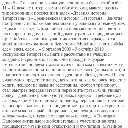
дома 5 – 7 веков в натуральную величину и булгарской избы
11 – 12 веков с интерьерами и обитателями, макеты разных
типов жилищ и поселений в залах «Древняя история
Татарстана» и «Средневековая история Татарстана». Занятие
построено с использованием знаний учащихся по теме «Дом»:
«Дом в сказках», «Домовой», с использованием пословиц и
поговорок про дом, названий домов у разных народов мира и
пр. Наиболее активные участники занятия награждаются
музейными открытками и буклетами. Музейное занятие «Мы
едем, едем, едем…» 9 октября 2009 - 9 октября 2010
Республика Татарстан Занятие рассчитано на учащихся
младших и средних классов. Оно проходит в форме
путешествия по двум этажам музея с поиском школьниками в
экспозициях экспонатов по истории гужевого (лошадиного) и
водного транспортов с их последующим обсуждением. Перед
учащимися предстаёт наглядная картина, как человек перестал
ходить пешком на дальние расстояния, изобрёл транспорт,
стал быстрее передвигаться и перевозить грузы. Они увидят
лодку – долблёнку, конскую упряжь, парусно – гребные суда –
галеры, карету Екатерины 2, пролётку, первый общественный
транспорт – конку, то есть подлинные транспортные средства,
а также макеты кораблей прошлого, коллекцию поддужных
колокольчиков, штурвал от парома – парохода « Волгарь».
Наиболее активные и любознательные участники занятия
поощряются музейными открытками и буклетами. Музейное