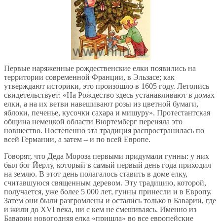
Первые наряженные рождественские елки появились на
территории современной Франции, в Эльзасе; как
утверждают историки, это произошло в 1605 году. Летопись
свидетельствует: «На Рождество здесь устанавливают в домах
елки, а на их ветви навешивают розы из цветной бумаги,
яблоки, печенье, кусочки сахара и мишуру». Протестантская
община немецкой области Вюртемберг переняла это
новшество. Постепенно эта традиция распространилась по
всей Германии, а затем – и по всей Европе.
Говорят, что Деда Мороза первыми придумали гунны: у них
был бог Йерлу, который в самый первый день года приходил
на землю. В этот день полагалось ставить в доме елку,
считавшуюся священным деревом. Эту традицию, которой,
получается, уже более 5 000 лет, гунны принесли и в Европу.
Затем они были разгромлены и остались только в Баварии, где
и жили до XVI века, ни с кем не смешиваясь. Именно из
Баварии новогодняя елка «пришла» во все европейские