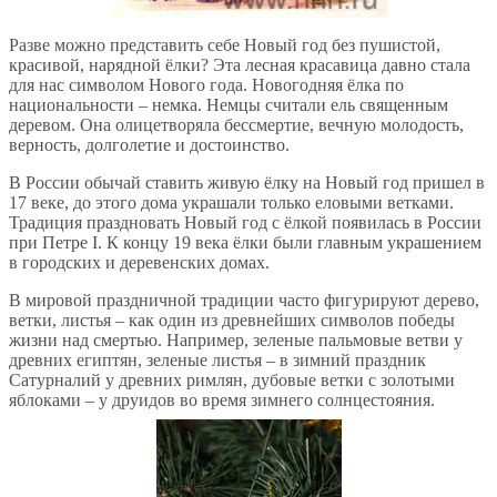
Разве можно представить себе Новый год без пушистой,
красивой, нарядной ёлки? Эта лесная красавица давно стала
для нас символом Нового года. Новогодняя ёлка по
национальности – немка. Немцы считали ель священным
деревом. Она олицетворяла бессмертие, вечную молодость,
верность, долголетие и достоинство.
В России обычай ставить живую ёлку на Новый год пришел в
17 веке, до этого дома украшали только еловыми ветками.
Традиция праздновать Новый год с ёлкой появилась в России
при Петре I. К концу 19 века ёлки были главным украшением
в городских и деревенских домах.
В мировой праздничной традиции часто фигурируют дерево,
ветки, листья – как один из древнейших символов победы
жизни над смертью. Например, зеленые пальмовые ветви у
древних египтян, зеленые листья – в зимний праздник
Сатурналий у древних римлян, дубовые ветки с золотыми
яблоками – у друидов во время зимнего солнцестояния.