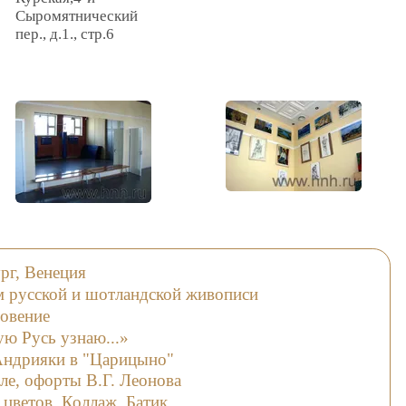
Сыромятнический
пер., д.1., стр.6
ург, Венеция
м русской и шотландской живописи
овение
ю Русь узнаю...»
Андрияки в "Царицыно"
ле, офорты В.Г. Леонова
 цветов. Коллаж. Батик