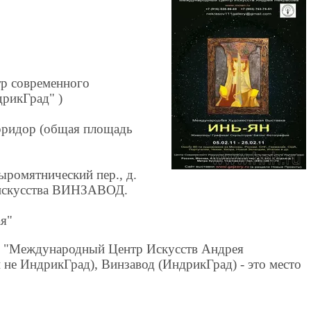
 современного
рикГрад" )
ридор (общая площадь
ыромятнический пер., д.
о искусства ВИНЗАВОД.
я"
 - "Международный Центр Искусств Андрея
не ИндрикГрад), Винзавод (ИндрикГрад) - это место