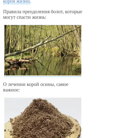
корня жизни
.
Правила преодоления болот, которые
могут спасти жизнь:
О лечении корой осины, самое
важное: