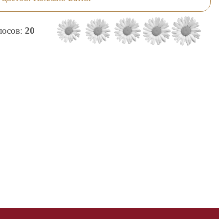
олосов:
20