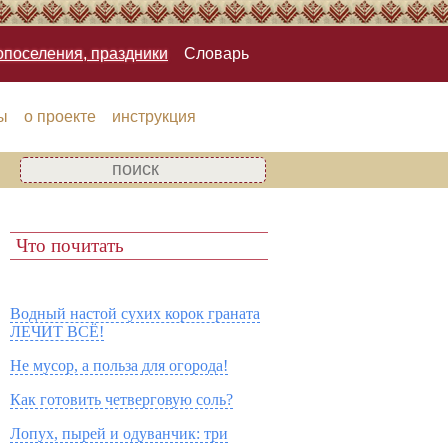
опоселения, праздники
Словарь
ы
о проекте
инструкция
Что почитать
Водный настой сухих корок граната
ЛЕЧИТ ВСЁ!
Не мусор, а польза для огорода!
Как готовить четверговую соль?
Лопух, пырей и одуванчик: три