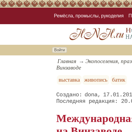
Ремёсла, промыслы, рукоделия
П
Войти
Главная
Экопоселения, пра
Винзаводе
выставка
живопись
батик
dona
17.01.20
20.
Международна
на Винзаводе