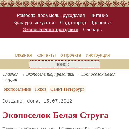
Ремёсла, промыслы, рукоделия
Питание
Культура, искусство
Сад, огород
Здоровье
Экопоселения, праздники
Словарь
главная
контакты
о проекте
инструкция
Главная
Экопоселения, праздники
Экопоселок Белая
Струга
экопоселение
Псков
Санкт-Петербург
dona
15.07.2012
Экопоселок Белая Струга
Псковская область, северный берег озера Белая Струга.