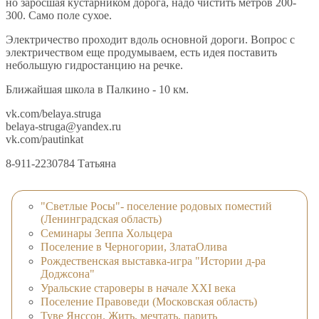
но заросшая кустарником дорога, надо чистить метров 200-
300. Само поле сухое.
Электричество проходит вдоль основной дороги. Вопрос с
электричеством еще продумываем, есть идея поставить
небольшую гидростанцию на речке.
Ближайшая школа в Палкино - 10 км.
vk.com/belaya.struga
belaya-struga@yandex.ru
vk.com/pautinkat
8-911-2230784 Татьяна
"Светлые Росы"- поселение родовых поместий
(Ленинградская область)
Семинары Зеппа Хольцера
Поселение в Черногории, ЗлатаОлива
Рождественская выставка-игра "Истории д-ра
Доджсона"
Уральские староверы в начале XXI века
Поселение Правоведи (Московская область)
Туве Янссон. Жить, мечтать, парить