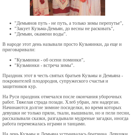
"Демьянов путь - не путь, а только зимы перепутье",
"Закует Кузьма-Демьян, до весны не расковать",
"Демьян, окамени воды".
В народе этот день называли просто Кузьминки, да еще и
приговаривали:
"Кузьминки - об осени поминки",
"Кузьминки - встреча зимы".
Праздник этот в честь святых братьев Кузьмы и Демьяна -
покровителей плодородия, супружеского счастья и
защитников кур.
На Руси праздник отмечался после окончания уборочных
работ. Тяжелая страда позади. Хлеб убран, лен надерган.
Начинаются долгие зимние посиделки, во время которых
девушки не только пряли, ткали, вышивали, но и пели песни,
рассказывали сказки, разгадывали мудреные загадки, иногда
работа перемежалась играми и танцами.
На день Кузьмы и Демьяна устраивалась братчина. Девушки