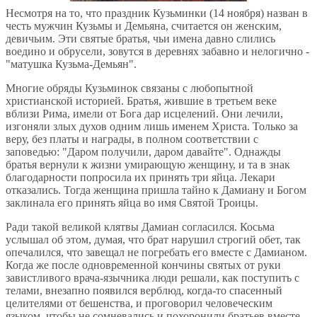
Несмотря на то, что праздник Кузьминки (14 ноября) назван в
честь мужчин Кузьмы и Демьяна, считается он женским,
девичьим. Эти святые братья, чьи имена давно слились
воедино и обрусели, зовутся в деревнях забавно и нелогично -
"матушка Кузьма-Демьян".
Многие обряды Кузьминок связаны с любопытной
христианской историей. Братья, жившие в третьем веке
вблизи Рима, имели от Бога дар исцелений. Они лечили,
изгоняли злых духов одним лишь именем Христа. Только за
веру, без платы и награды, в полном соответствии с
заповедью: "Даром получили, даром давайте". Однажды
братья вернули к жизни умирающую женщину, и та в знак
благодарности попросила их принять три яйца. Лекари
отказались. Тогда женщина пришла тайно к Дамиану и Богом
заклинала его принять яйца во имя Святой Троицы.
Ради такой великой клятвы Дамиан согласился. Косьма
услышал об этом, думая, что брат нарушил строгий обет, так
опечалился, что завещал не погребать его вместе с Дамианом.
Когда же после одновременной кончины святых от руки
завистливого врача-язычника люди решали, как поступить с
телами, внезапно появился верблюд, когда-то спасенный
целителями от бешенства, и проговорил человеческим
языком, чтобы не сомневались и похоронили братьев вместе.