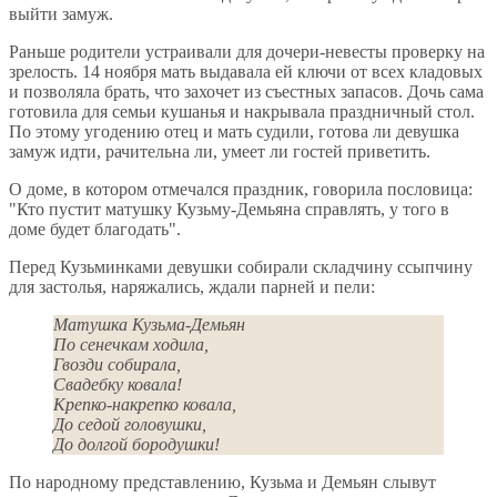
выйти замуж.
Раньше родители устраивали для дочери-невесты проверку на
зрелость. 14 ноября мать выдавала ей ключи от всех кладовых
и позволяла брать, что захочет из съестных запасов. Дочь сама
готовила для семьи кушанья и накрывала праздничный стол.
По этому угодению отец и мать судили, готова ли девушка
замуж идти, рачительна ли, умеет ли гостей приветить.
О доме, в котором отмечался праздник, говорила пословица:
"Кто пустит матушку Кузьму-Демьяна справлять, у того в
доме будет благодать".
Перед Кузьминками девушки собирали складчину ссыпчину
для застолья, наряжались, ждали парней и пели:
Матушка Кузьма-Демьян
По сенечкам ходила,
Гвозди собирала,
Свадебку ковала!
Крепко-накрепко ковала,
До седой головушки,
До долгой бородушки!
По народному представлению, Кузьма и Демьян слывут