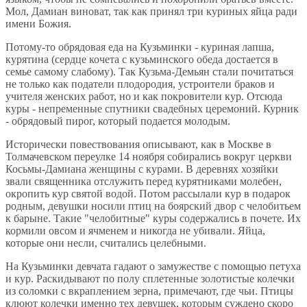
Мол, Дамиан виноват, так как принял три куриных яйца ради
имени Божия.
Потому-то обрядовая еда на Кузьминки - куриная лапша,
курятина (сердце кочета с кузьминского обеда достается в
семье самому слабому). Так Кузьма-Демьян стали почитаться
не только как податели плодородия, устроители браков и
учителя женских работ, но и как покровители кур. Отсюда
куры - непременные спутники свадебных церемоний. Курник
- обрядовый пирог, который подается молодым.
Исторически повествования описывают, как в Москве в
Толмачевском переулке 14 ноября собирались вокруг церкви
Косьмы-Дамиана женщины с курами. В деревнях хозяйки
звали священника отслужить перед курятниками молебен,
окропить кур святой водой. Потом рассылали кур в подарок
родным, девушки носили птиц на боярский двор с челобитьем
к барыне. Такие "челобитные" куры содержались в почете. Их
кормили овсом и ячменем и никогда не убивали. Яйца,
которые они несли, считались целебными.
На Кузьминки девчата гадают о замужестве с помощью петуха
и кур. Раскидывают по полу сплетенные золотистые колечки
из соломки с вкраплением зерна, примечают, где чьи. Птицы
клюют колечки именно тех девушек, которым суждено скоро