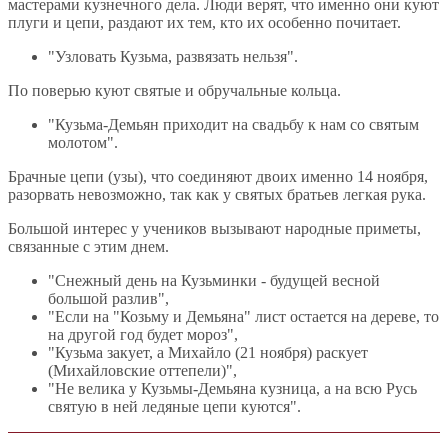
мастерами кузнечного дела. Люди верят, что именно они куют
плуги и цепи, раздают их тем, кто их особенно почитает.
"Узловать Кузьма, развязать нельзя".
По поверью куют святые и обручальные кольца.
"Кузьма-Демьян приходит на свадьбу к нам со святым
молотом".
Брачные цепи (узы), что соединяют двоих именно 14 ноября,
разорвать невозможно, так как у святых братьев легкая рука.
Большой интерес у учеников вызывают народные приметы,
связанные с этим днем.
"Снежный день на Кузьминки - будущей весной
большой разлив",
"Если на "Козьму и Демьяна" лист остается на дереве, то
на другой год будет мороз",
"Кузьма закует, а Михайло (21 ноября) раскует
(Михайловские оттепели)",
"Не велика у Кузьмы-Демьяна кузница, а на всю Русь
святую в ней ледяные цепи куются".