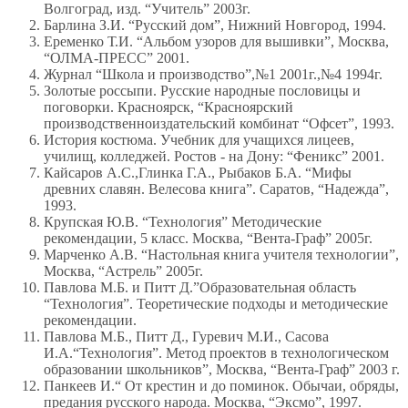
Волгоград, изд. “Учитель” 2003г.
Барлина З.И. “Русский дом”, Нижний Новгород, 1994.
Еременко Т.И. “Альбом узоров для вышивки”, Москва,
“ОЛМА-ПРЕСС” 2001.
Журнал “Школа и производство”,№1 2001г.,№4 1994г.
Золотые россыпи. Русские народные пословицы и
поговорки. Красноярск, “Красноярский
производственноиздательский комбинат “Офсет”, 1993.
История костюма. Учебник для учащихся лицеев,
училищ, колледжей. Ростов - на Дону: “Феникс” 2001.
Кайсаров А.С.,Глинка Г.А., Рыбаков Б.А. “Мифы
древних славян. Велесова книга”. Саратов, “Надежда”,
1993.
Крупская Ю.В. “Технология” Методические
рекомендации, 5 класс. Москва, “Вента-Граф” 2005г.
Марченко А.В. “Настольная книга учителя технологии”,
Москва, “Астрель” 2005г.
Павлова М.Б. и Питт Д.”Образовательная область
“Технология”. Теоретические подходы и методические
рекомендации.
Павлова М.Б., Питт Д., Гуревич М.И., Сасова
И.А.“Технология”. Метод проектов в технологическом
образовании школьников”, Москва, “Вента-Граф” 2003 г.
Панкеев И.“ От крестин и до поминок. Обычаи, обряды,
предания русского народа. Москва, “Эксмо”, 1997.