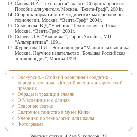
Сасова И.А.“Технология” 5класс. Сборник проектов.
Пособие для учителя. Москва. “Вента-Граф”, 2004г.
Сборник нормативно-методических материалов по
технологии. Москва, “Вента-Граф” 2004г.
Симоненко В.Д.“Учебник “Технология” 5-9 класс.
Москва, “Вента-Граф” 2001г.
Сычева Л.В. “Вышивка”, Горно-Алтайск, МП
“Альтернатива” ,1991.
Фурлетова О.И. “Энциклопедия “Машинная вышивка”.
Москва, Научное издательство “Большая Российская
энциклопедия”, Москва,1999.
Экскурсия. «Стойкий оловянный солдатик».
Бородинское поле. Детский военно-исторический
праздник
Обряды и традиции славян
О Масленице и о блинах
Северные святки
Святочное таинство в музее Кижи
Учебники по технологии для школы
Фотограмма
Рейтинг статьи:
4.2
из
5
, голосов:
23