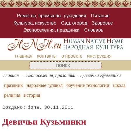
Ремёсла, промыслы, рукоделия
Питание
Культура, искусство
Сад, огород
Здоровье
Экопоселения, праздники
Словарь
главная
контакты
о проекте
инструкция
Главная
Экопоселения, праздники
Девичьи Кузьминки
праздник
народные гулянья
обучение технологии
школа
религия
история
dona
30.11.2011
Девичьи Кузьминки