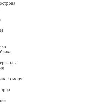
острова
а
и
е)
ики
блика
дерланды
ия
емного моря
дорра
дия