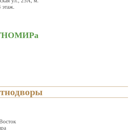
кая ул., 25А, м.
 этаж.
ЭТНОМИРа
этнодворы
 Восток
ира