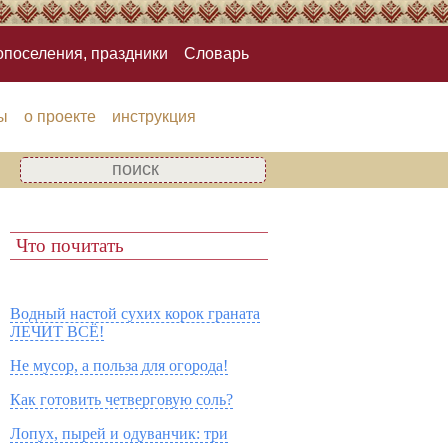
опоселения, праздники
Словарь
ы
о проекте
инструкция
Что почитать
Водный настой сухих корок граната
ЛЕЧИТ ВСЁ!
Не мусор, а польза для огорода!
Как готовить четверговую соль?
Лопух, пырей и одуванчик: три