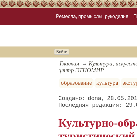
Ремёсла, промыслы, рукоделия
П
Войти
Главная
Культура, искусст
центр ЭТНОМИР
образование
культура
экот
dona
28.05.20
29.
Культурно-обр
туристически