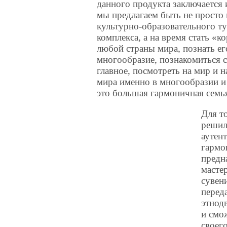
данного продукта заключается 
мы предлагаем быть не просто 
культурно-образовательного т
комплекса, а на время стать «
любой страны мира, познать ег
многообразие, познакомиться с
главное, посмотреть на мир и н
мира именно в многообразии и 
это большая гармоничная семья
Для т
решил
аутен
гармо
предн
масте
сувен
перед
этнод
и смо
своег