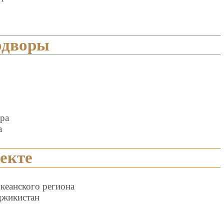
одворы
ра
а
екте
кеанского региона
джикистан