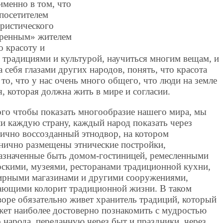
именно в том, что
посетителем
уристического
коренным» жителем
о красоту и
 традициями и культурой, научиться многим вещам, и
а себя глазами других народов, понять, что красота
то, что у нас очень много общего, что люди на земле
, которая должна жить в мире и согласии.
ого чтобы показать многообразие нашего мира, мы
и каждую страну, каждый народ показать через
тично воссозданный этнодвор, на котором
нично размещены этнические постройки,
азначенные быть домом-гостиницей, ремесленными
рскими, музеями, ресторанами традиционной кухни,
ирными магазинами и другими сооружениями,
ающими колорит традиционной жизни. В таком
воре обязательно живет хранитель традиций, который
жет наиболее достоверно познакомить с мудростью
о народа, переданную через быт и праздники, через