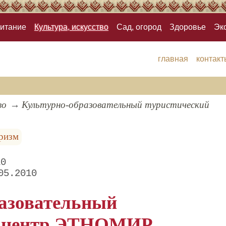
итание
Культура, искусство
Сад, огород
Здоровье
Эк
главная
контакт
во
Культурно-образовательный туристический
уризм
10
05.2010
азовательный
й центр ЭТНОМИР