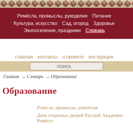
Ремёсла, промыслы, рукоделия
Питание
Культура, искусство
Сад, огород
Здоровье
Экопоселения, праздники
Словарь
главная
контакты
о проекте
инструкция
Главная
Словарь
Образование
Образование
Ремёсла, промыслы, рукоделия
День открытых дверей Русской Академии
Ремёсел