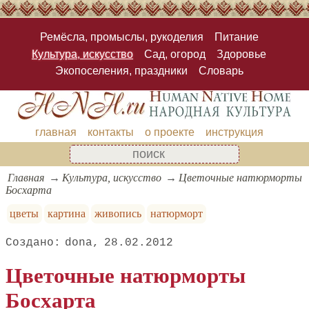
Ремёсла, промыслы, рукоделия
Питание
Культура, искусство
Сад, огород
Здоровье
Экопоселения, праздники
Словарь
главная
контакты
о проекте
инструкция
Главная
Культура, искусство
Цветочные натюрморты
Босхарта
цветы
картина
живопись
натюрморт
dona
28.02.2012
Цветочные натюрморты
Босхарта