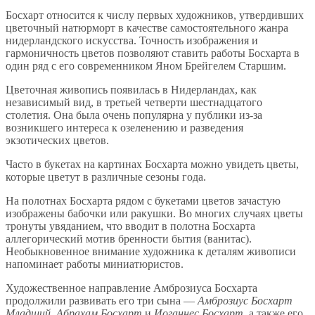
Босхарт относится к числу первых художников, утвердивших
цветочный натюрморт в качестве самостоятельного жанра
нидерландского искусства. Точность изображения и
гармоничность цветов позволяют ставить работы Босхарта в
один ряд с его современником Яном Брейгелем Старшим.
Цветочная живопись появилась в Нидерландах, как
независимый вид, в третьей четверти шестнадцатого
столетия. Она была очень популярна у публики из-за
возникшего интереса к озеленению и разведения
экзотических цветов.
Часто в букетах на картинах Босхарта можно увидеть цветы,
которые цветут в различные сезоны года.
На полотнах Босхарта рядом с букетами цветов зачастую
изображены бабочки или ракушки. Во многих случаях цветы
тронуты увяданием, что вводит в полотна Босхарта
аллегорический мотив бренности бытия (ванитас).
Необыкновенное внимание художника к деталям живописи
напоминает работы миниатюристов.
Художественное направление Амброзиуса Босхарта
продолжили развивать его три сына —
Амброзиус Босхарт
Младший
,
Абрахам Босхарт
и
Иоганнес Босхарт
, а также его