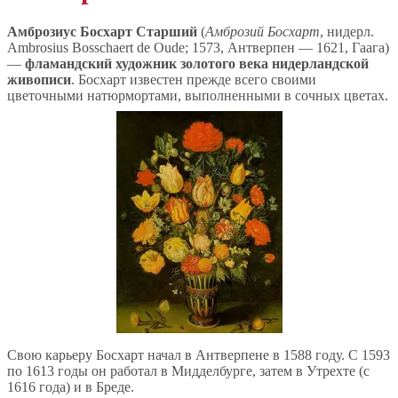
Амброзиус Босхарт Старший
(
Амброзий Босхарт
, нидерл.
Ambrosius Bosschaert de Oude; 1573, Антверпен — 1621, Гаага)
—
фламандский художник золотого века нидерландской
живописи
. Босхарт известен прежде всего своими
цветочными натюрмортами, выполненными в сочных цветах.
Свою карьеру Босхарт начал в Антверпене в 1588 году. С 1593
по 1613 годы он работал в Мидделбурге, затем в Утрехте (с
1616 года) и в Бреде.