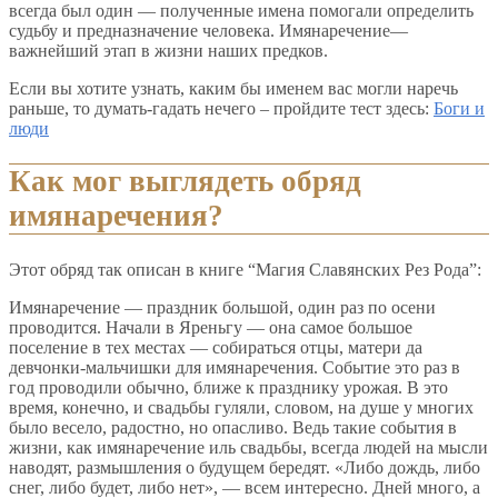
всегда был один — полученные имена помогали определить
судьбу и предназначение человека. Имянаречение—
важнейший этап в жизни наших предков.
Если вы хотите узнать, каким бы именем вас могли наречь
раньше, то думать-гадать нечего – пройдите тест здесь:
Боги и
люди
Как мог выглядеть обряд
имянаречения?
Этот обряд так описан в книге “Магия Славянских Рез Рода”:
Имянаречение — праздник большой, один раз по осени
проводится. Начали в Яреньгу — она самое большое
поселение в тех местах — собираться отцы, матери да
девчонки-мальчишки для имянаречения. Событие это раз в
год проводили обычно, ближе к празднику урожая. В это
время, конечно, и свадьбы гуляли, словом, на душе у многих
было весело, радостно, но опасливо. Ведь такие события в
жизни, как имянаречение иль свадьбы, всегда людей на мысли
наводят, размышления о будущем бередят. «Либо дождь, либо
снег, либо будет, либо нет», — всем интересно. Дней много, а