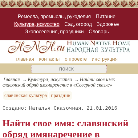
Ремёсла, промыслы, рукоделия
Питание
Культура, искусство
Сад, огород
Здоровье
Экопоселения, праздники
Словарь
главная
контакты
о проекте
инструкция
Главная
Культура, искусство
Найти свое имя:
славянский обряд имянаречение в «Северной сказке»
славянская культура
праздник
Наталья Сказочная
21.01.2016
Найти свое имя: славянский
обряд имянаречение в