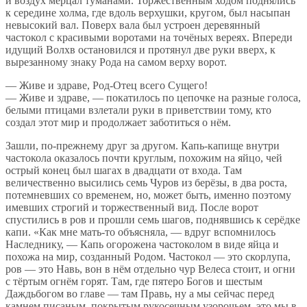
и воздух мерцал туманами. Торжественным ходом поднялись
к середине холма, где вдоль верхушки, кругом, был насыпан
невысокий вал. Поверх вала был устроен деревянный
частокол с красивыми воротами на точёных вереях. Впереди
идущий Волхв остановился и протянул две руки вверх, к
вырезанному знаку Рода на самом верху ворот.
— Живе и здраве, Род-Отец всего Сущего!
— Живе и здраве, — покатилось по цепочке на разные голоса,
белыми птицами взлетали руки в приветствии тому, кто
создал этот мир и продолжает заботиться о нём.
Зашли, по-прежнему друг за другом. Капь-капище внутри
частокола оказалось почти круглым, похожим на яйцо, чей
острый конец был шагах в двадцати от входа. Там
величественно высились семь Чуров из берёзы, в два роста,
потемневших со временем, но, может быть, именно поэтому
имевших строгий и торжественный вид. После ворот
спустились в ров и прошли семь шагов, поднявшись к серёдке
капи. «Как мне мать-то объясняла, — вдруг вспомнилось
Наследнику, — Капь огорожена частоколом в виде яйца и
похожа на мир, созданный Родом. Частокол — это скорлупа,
ров — это Навь, вон в нём отдельно чур Велеса стоит, и огни
с тёртым огнём горят. Там, где пятеро Богов и шестым
Даждьбогом во главе — там Правь, ну а мы сейчас перед
камнем писаным, покрытым рукосечным узорочьем, это мы в