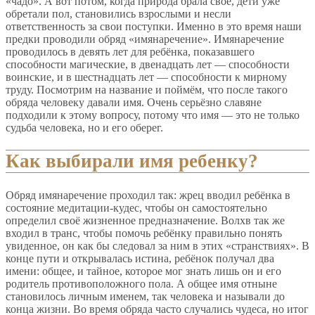
«чадо». А вот потом, когда природа брала своё, дети уже
обретали пол, становились взрослыми и несли
ответственность за свои поступки. Именно в это время наши
предки проводили обряд «имянаречение». Имянаречение
проводилось в девять лет для ребёнка, показавшего
способности магические, в двенадцать лет — способности
воинские, и в шестнадцать лет — способности к мирному
труду. Посмотрим на название и поймём, что после такого
обряда человеку давали имя. Очень серьёзно славяне
подходили к этому вопросу, потому что имя — это не только
судьба человека, но и его оберег.
Как выбирали имя ребенку?
Обряд имянаречение проходил так: жрец вводил ребёнка в
состояние медитации-кудес, чтобы он самостоятельно
определил своё жизненное предназначение. Волхв так же
входил в транс, чтобы помочь ребёнку правильно понять
увиденное, он как бы следовал за ним в этих «странствиях». В
конце пути и открывалась истина, ребёнок получал два
имени: общее, и тайное, которое мог знать лишь он и его
родитель противоположного пола. А общее имя отныне
становилось личным именем, так человека и называли до
конца жизни. Во время обряда часто случались чудеса, но итог