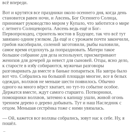
всё впереди.
Вот и крутятся все праздники около осеннего дня, когда день
становится равен ночи, и Авсень, Бог Осеннего Солнца,
принимает руководство миром у Купало, что заботится о мире
с летнего Солнцеворота. Авсень ведь ещё и Бог-
Первопроходец, строитель мостов в Будущее, так что всё тут
завязано одним узелком. Да ещё и с урожаем почти закончили,
грибов насобирали, солений заготовили, рыбы наловили,
самое время отдохнуть да попраздновать. Матери такое
большое собрание для дела используют, присматривают
женихов для дочерей да невест для сыновей. Отцы, ясно дело,
к старосте в избу собираются, мужичьи разговоры
разговаривать да вместе в баньке попариться. На завтра было
вот что. Собрались на большой площади многие, все в белых
одеждах, волхвов не меньше шести появилось. Обычно
одного на много вёрст хватает, но тут-то событие особое.
Держатся вместе, ждут самого старшего. Потворники,
помощники волхвов, затемно к капищу ушли, живой огонь
трением дерево о дерево добывать. Тут и наш Наследник с
отцом. Меньшая сестрёнка тоже с ними увязалась.
— Ой, кажется все волхвы собрались, зовут нас к себе. Ну, я
пошёл.