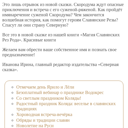
Это лишь отрывок из новой сказки. Скородума ждут опасные
приключения и встреча с его суженой-ряженой. Как пройдёт
имянаречение суженой Скородума? Чем закончится
волшебная история, как помогут героям Славянские Резы?
Спасут ли они страну Северную?
Все это в новой сказке из нашей книги «Магия Славянских
Рез Рода». Красивые книги
Желаем вам обрести ваше собственное имя и познать свое
предназначение!
Иванова Ирина, главный редактор издательства «Северная
сказка».
Отмечаем день Ярило и Лёли
Безоплатный вебинар о празднике Водокрес
Со светлым праздником Коляды!
Радостный праздник Коляда: веселье в славянских
традициях
Хороводная встреча-вечёрка
Обряды и традиции славян
Новолетие на Руси