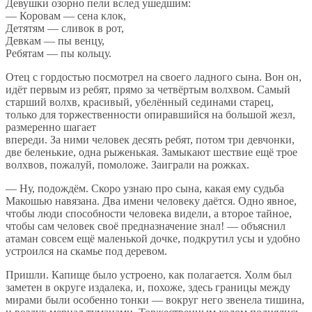
Девушки озорно пели вслед ушедшим:
— Коровам — сена клок,
Детятям — сливок в рот,
Девкам — пы венцу,
Ребятам — пы кольцу.
Отец с гордостью посмотрел на своего ладного сына. Вон он,
идёт первым из ребят, прямо за четвёртым волхвом. Самый
старший волхв, красивый, убелённый сединами старец,
только для торжественности опиравшийся на большой жезл,
размеренно шагает
впереди. За ними человек десять ребят, потом три девчонки,
две беленькие, одна рыженькая. Замыкают шествие ещё трое
волхвов, пожалуй, помоложе. Заиграли на рожках.
— Ну, подождём. Скоро узнаю про сына, какая ему судьба
Макошью навязана. Два имени человеку даётся. Одно явное,
чтобы люди способности человека видели, а второе тайное,
чтобы сам человек своё предназначение знал! — объяснил
атаман совсем ещё маленькой дочке, подкрутил усы и удобно
устроился на скамье под деревом.
Пришли. Капище было устроено, как полагается. Холм был
заметен в округе издалека, и, похоже, здесь границы между
мирами были особенно тонки — вокруг него звенела тишина,