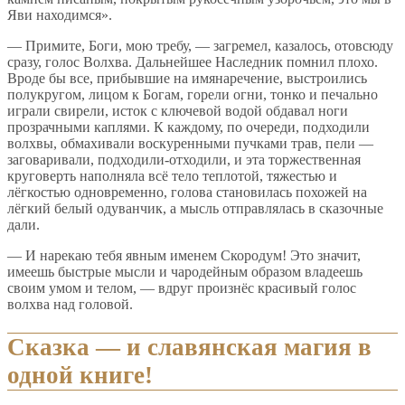
Яви находимся».
— Примите, Боги, мою требу, — загремел, казалось, отовсюду
сразу, голос Волхва. Дальнейшее Наследник помнил плохо.
Вроде бы все, прибывшие на имянаречение, выстроились
полукругом, лицом к Богам, горели огни, тонко и печально
играли свирели, исток с ключевой водой обдавал ноги
прозрачными каплями. К каждому, по очереди, подходили
волхвы, обмахивали воскуренными пучками трав, пели —
заговаривали, подходили-отходили, и эта торжественная
круговерть наполняла всё тело теплотой, тяжестью и
лёгкостью одновременно, голова становилась похожей на
лёгкий белый одуванчик, а мысль отправлялась в сказочные
дали.
— И нарекаю тебя явным именем Скородум! Это значит,
имеешь быстрые мысли и чародейным образом владеешь
своим умом и телом, — вдруг произнёс красивый голос
волхва над головой.
Сказка — и славянская магия в
одной книге!