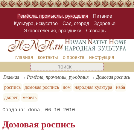
Ремёсла, промыслы, рукоделия
Питание
Культура, искусство
Сад, огород
Здоровье
Экопоселения, праздники
Словарь
главная
контакты
о проекте
инструкция
Главная
Ремёсла, промыслы, рукоделия
Домовая роспись
роспись
домовая роспись
дом
народная культура
изба
дворец
мебель
dona
06.10.2010
Домовая роспись