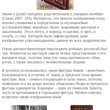
ления о душах ушедших родственников и умерших вообще»
(Севан 2007, 193). Интересно, что многие изображения птиц
вполне узнаваемы и определенны (а неузнаваемые
исследователями, вероятно, были, знакомыми мастерам и
заказчикам). Это и петух, и курица, и павлин, и орел, и
голубь, и сова. Автором было зафиксировано даже
изображение утки-мандаринки, данное во всех подробностях.
Очень распространенным персонажем домовых росписей был
лев. Немногие из мастеров имели четкое представление о его
внешнем виде, поэтому зачастую львы напоминали собак,
котов, а также писались с человеческими лицами.
В росписи использовались также фигуры быков – животных,
находившихся, в отличие от львов, в пределах поля зрения
крестьян. Бык – символ плодородия и силы земли, поэтому
появление его на домах вполне объяснимо. Редко встречаются
фигуры единорогов. Единорог – один из символов Христа,
часто встречающаяся в геральдике фигура. Можно изредка
встретить также изображение коня.