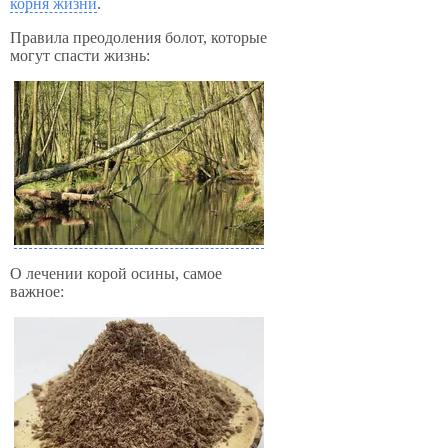
корня жизни
.
Правила преодоления болот, которые
могут спасти жизнь:
О лечении корой осины, самое
важное: