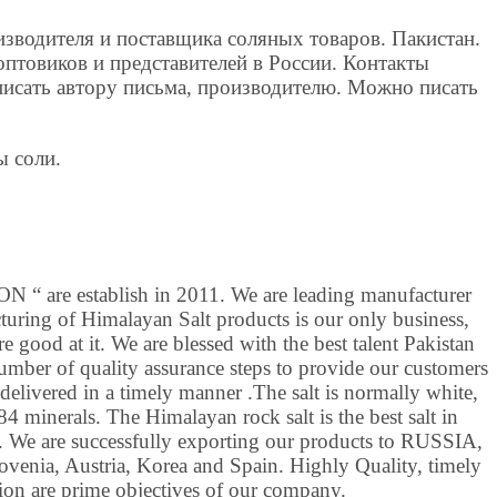
зводителя и поставщика соляных товаров. Пакистан.
птовиков и представителей в России. Контакты
писать автору письма, производителю. Можно писать
ы соли.
are establish in 2011. We are leading manufacturer
turing of Himalayan Salt products is our only business,
 good at it. We are blessed with the best talent Pakistan
umber of quality assurance steps to provide our customers
 delivered in a timely manner .The salt is normally white,
4 minerals. The Himalayan rock salt is the best salt in
e. We are successfully exporting our products to RUSSIA,
venia, Austria, Korea and Spain. Highly Quality, timely
ion are prime objectives of our company.