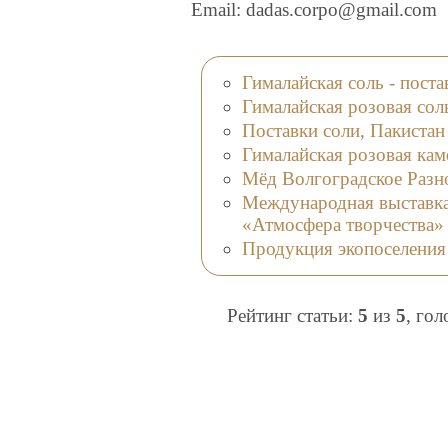
Email: dadas.corpo@gmail.com
Гималайская соль - пост
Гималайская розовая сол
Поставки соли, Пакистан
Гималайская розовая кам
Мёд Волгоградское Разн
Международная выставка-
«Атмосфера творчества»
Продукция экопоселения
Рейтинг статьи:
5
из
5
, го