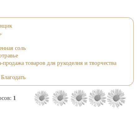
авщик
ь
енная соль
отравье
продажа товаров для рукоделия и творчества
 Благодать
лосов:
1