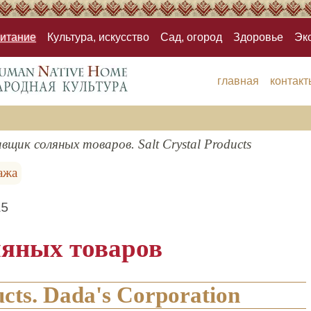
итание
Культура, искусство
Сад, огород
Здоровье
Эк
главная
контакт
щик соляных товаров. Salt Crystal Products
ажа
15
яных товаров
ucts. Dada's Corporation