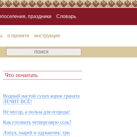
опоселения, праздники
Словарь
ы
о проекте
инструкция
Что почитать
Водный настой сухих корок граната
ЛЕЧИТ ВСЁ!
Не мусор, а польза для огорода!
Как готовить четверговую соль?
Лопух, пырей и одуванчик: три