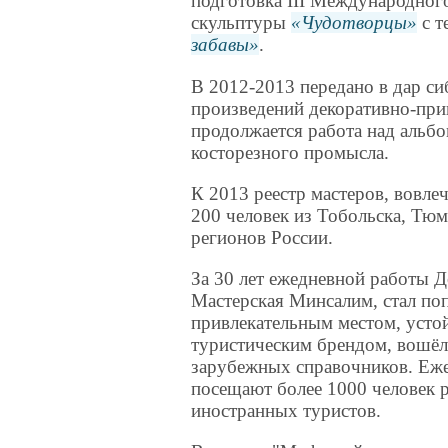
подготовка III Международног
скульптуры
Чудотворцы
с т
забавы
.
В 2012-2013 передано в дар си
произведений декоративно-прик
продолжается работа над альб
косторезного промысла.
К 2013 реестр мастеров, вовле
200 человек из Тобольска, Тю
регионов России.
За 30 лет ежедневной работы Д
Мастерская Минсалим, стал по
привлекательным местом, уст
туристическим брендом, вошёл
зарубежных справочников. Еж
посещают более 1000 человек 
иностранных туристов.