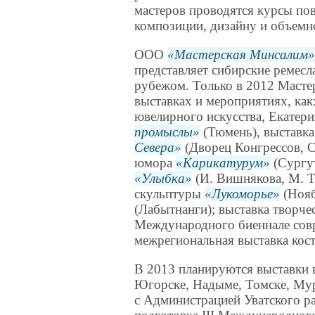
мастеров проводятся курсы п
композиции, дизайну и объемно
ООО
Мастерская Минсалим
представляет сибирские ремесла
рубежом. Только в 2012 Масте
выставках и мероприятиях, как
ювелирного искусства, Екатер
промыслы
(Тюмень), выставка
Севера
(Дворец Конгрессов, С
юмора
Карикатурум
(Сургут
Улыбка
(И. Вишнякова, М. Т
скульптуры
Лукоморье
(Нояб
(Лабытнанги); выставка творче
Международного биеннале совр
межрегиональная выставка кос
В 2013 планируются выставки 
Югорске, Надыме, Томске, Му
с Администрацией Уватского ра