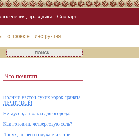
опоселения, праздники
Словарь
ы
о проекте
инструкция
Что почитать
Водный настой сухих корок граната
ЛЕЧИТ ВСЁ!
Не мусор, а польза для огорода!
Как готовить четверговую соль?
Лопух, пырей и одуванчик: три