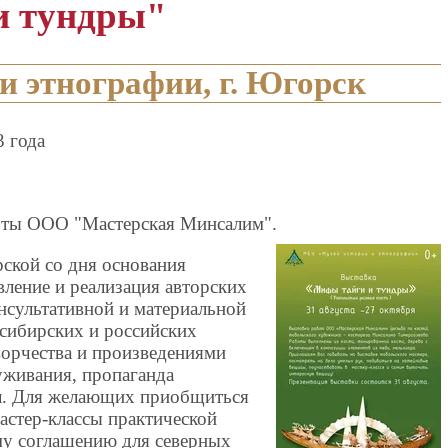
и тундры"
и этнографии, г. Югорск
3 года
боты ООО "Мастерская Минсалим".
рской со дня основания
ление и реализация авторских
онсультативной и материальной
сибирских и российских
ворчества и произведениями
уживания, пропаганда
л. Для желающих приобщиться
астер-классы практической
му соглашению для северных