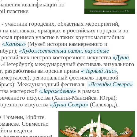
овышения квалификации по
й пластике.
- участник городских, областных мероприятий,
 на выставках, ярмарках в российских городах и за
рская приняла участие в таких крупномасштабных
:
Капель
(Музей истории камнерезного и
инбург);
Художественный салон, народные
 российских центров косторезного искусства
Душа
.-Петербург); международный фестиваль визуального
, разработаны авторские призы
Черный Лис
,
имергазеев); региональный фестиваль парковой
рьск); Международный фестиваль
Легенды Севера
ства мастерской
Зарождение
в рамках
еменного искусства (Ханты-Мансийск. Югра);
торезного искусства
Душа Севера
(Салехард).
в Тюмени, Ирбите,
рманске. Совместно
йона ведётся