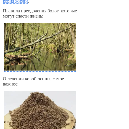
корня жизни
.
Правила преодоления болот, которые
могут спасти жизнь:
О лечении корой осины, самое
важное: