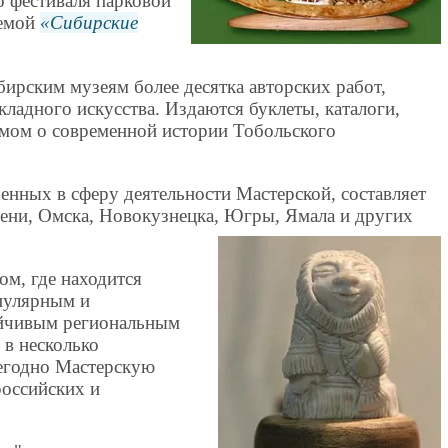
о фестиваля парковой
емой
Сибирские
бирским музеям более десятка авторских работ,
ладного искусства. Издаются буклеты, каталоги,
омом о современной истории Тобольского
ченных в сферу деятельности Мастерской, составляет
мени, Омска, Новокузнецка, Югры, Ямала и других
ом, где находится
пулярным и
ойчивым региональным
 в несколько
егодно Мастерскую
российских и