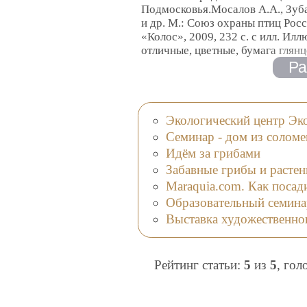
Подмосковья.Мосалов А.А., Зуб
и др. М.: Союз охраны птиц Росс
«Колос», 2009, 232 с. с илл. Ил
отличные, цветные, бумага глянц
Экологический центр Эк
Семинар - дом из солом
Идём за грибами
Забавные грибы и растен
Maraquia.com. Как посад
Образовательный семинар
Выставка художественно
Рейтинг статьи:
5
из
5
, гол