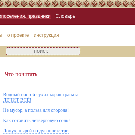
опоселения, праздники
Словарь
ы
о проекте
инструкция
Что почитать
Водный настой сухих корок граната
ЛЕЧИТ ВСЁ!
Не мусор, а польза для огорода!
Как готовить четверговую соль?
Лопух, пырей и одуванчик: три