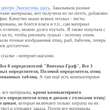
 центре Экосистема здесь
. Заказывала разные
ские материалы, вот получила их по почте, добавляю
фии. Качество выше всяких похвал - листы
рованы, не боятся влаги и т.п., сам материал
 отлично, можно долго изучать. Я также покупала с
 на то, чтобы рисовать тушью - поэтому очень
ыли точные изображения птиц, рыб, бабочек, теперь
ов достаточно.
 ссылке - интернет-магазин.
Все 8 определителей "Вентана-Граф",
Все 3
ных определителя,
Полевой определитель птиц
рованных таблиц.
А там ещё есть компьютерные
е. все материалы,
кроме компьютерного
ого определителя птиц и дисков с голосами птиц
)
м ценам
, которые включают только затраты на их
тво) и отправку заказа. Почти все материалы