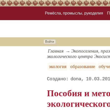
Ремёсла, промыслы, рукоделия
П
Войти
Главная
Экопоселения, пра
экологического центра Экосис
экология
образование
обуч
dona
10.03.20
Пособия и мет
экологическог