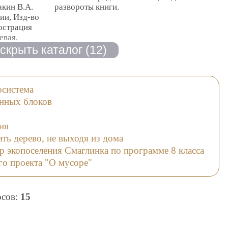
акин В.А.
развороты книги.
ии, Изд-во
люстрация
евая.
осистема
енных блоков
ия
ить дерево, не выходя из дома
 экопоселения Смаглинка по программе 8 класса
го проекта "О мусоре"
осов:
15