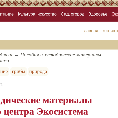
итание
Культура, искусство
Сад, огород
Здоровье
Эк
главная
контакт
здники
Пособия и методические материалы
тема
ение
грибы
природа
11
одические материалы
о центра Экосистема