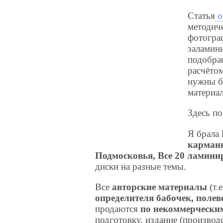
Статья
о
методиче
фотогра
заламини
подобран
расчётом
нужны б
материал
Здесь по
Я брала
карман
Подмосковья,
Все 20 ламини
диски на разные темы.
Все
авторские материалы
(т.
определителя бабочек, полев
продаются
по некоммерчески
подготовку, издание (производс