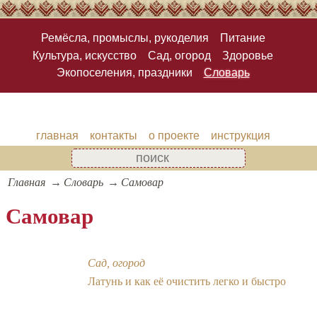
Ремёсла, промыслы, рукоделия
Питание
Культура, искусство
Сад, огород
Здоровье
Экопоселения, праздники
Словарь
главная
контакты
о проекте
инструкция
Главная
Словарь
Самовар
Самовар
Сад, огород
Латунь и как её очистить легко и быстро