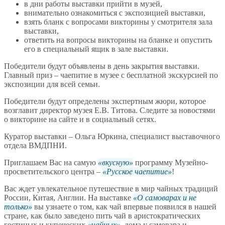
в дни работы выставки прийти в музей,
внимательно ознакомиться с экспозицией выставки,
взять бланк с вопросами викторины у смотрителя зала
выставки,
ответить на вопросы викторины на бланке и опустить
его в специальный ящик в зале выставки.
Победители будут объявлены в день закрытия выставки.
Главный приз – чаепитие в музее с бесплатной экскурсией по
экспозиции для всей семьи.
Победители будут определены экспертным жюри, которое
возглавит директор музея Е.В. Титова. Следите за новостями
о викторине на сайте и в социальный сетях.
Куратор выставки – Ольга Юркина, специалист выставочного
отдела ВМДПНИ.
Приглашаем Вас на самую
вкусную
программу Музейно-
просветительского центра –
Русское чаепитие
!
Вас ждет увлекательное путешествие в мир чайных традиций
России, Китая, Англии. На выставке
О самоварах и не
только
вы узнаете о том, как чай впервые появился в нашей
стране, как было заведено пить чай в аристократических
гостиных и купеческих
чайных
, дома у самовара и