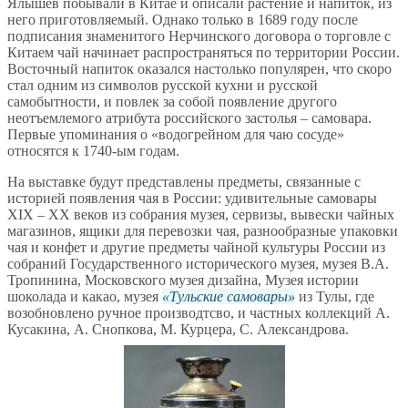
Ялышев побывали в Китае и описали растение и напиток, из
него приготовляемый. Однако только в 1689 году после
подписания знаменитого Нерчинского договора о торговле с
Китаем чай начинает распространяться по территории России.
Восточный напиток оказался настолько популярен, что скоро
стал одним из символов русской кухни и русской
самобытности, и повлек за собой появление другого
неотъемлемого атрибута российского застолья – самовара.
Первые упоминания о «водогрейном для чаю сосуде»
относятся к 1740-ым годам.
На выставке будут представлены предметы, связанные с
историей появления чая в России: удивительные самовары
XIX – XX веков из собрания музея, сервизы, вывески чайных
магазинов, ящики для перевозки чая, разнообразные упаковки
чая и конфет и другие предметы чайной культуры России из
собраний Государственного исторического музея, музея В.А.
Тропинина, Московского музея дизайна, Музея истории
шоколада и какао, музея
Тульские самовары
из Тулы, где
возобновлено ручное производтсво, и частных коллекций А.
Кусакина, А. Снопкова, М. Курцера, C. Александрова.