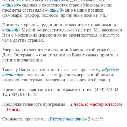
чайных
садиках в окрестностях старой Москвы, какие
предметы составляли
чайный
мир наших предков
(самовары, фарфор, подносы, пряничные доски и т.д.).
После экскурсии – традиционное чаепитие с пряниками в
чайной
Музейно-просветительского центра. Мы расскажем
Вам о московских церемониях во время застолья, о культуре
чая в других странах.
Уверены, что чаепитие в старинной московской усадьбе –
Доме Остермана – станет одним из Ваших самых приятных
летних впечатлений.
Также у Вас есть возможность заказать программу
Русское
чаепитие
с мастер-классом (роспись деревянной ложки,
глиняной свистульки, матрешки, фарфорового блюдца).
Предварительная запись на программу по тел.: (499) 973-32-
14, (903) 610-02-52
Продолжительность программы –
2 часа. (с мастер-классом
– 3 часа).
Стоимость программы
Русское чаепитие
2 часа*: