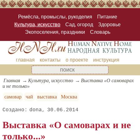
Ремёсла, промыслы, рукоделия
Питание
Культура, искусство
Сад, огород
Здоровье
Экопоселения, праздники
Словарь
главная
контакты
о проекте
инструкция
Главная
Культура, искусство
Выставка «О самоварах
и не только»
самовар
чай
выставка
Москва
dona
30.06.2014
Выставка «О самоварах и не
только...»