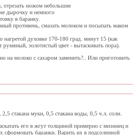
и, отрезать ножом небольшие
ине дырочку и немного
товку в баранку.
нный противень, смазать молоком и посыпать маком
 нагретой духовке 170-180 град. минут 15 (как
 румяный, золотистый цвет - вытаскивать пора).
но на молоко с сахаром заменить?.. Или приготовить
 2,5 стакана муки, 0,5 стакана воды, 0,5 ч.л. соли.
раскатать его в жгут толщиной примерно с мизинец и
ых сформовать баранки. Варить их в подсоленной