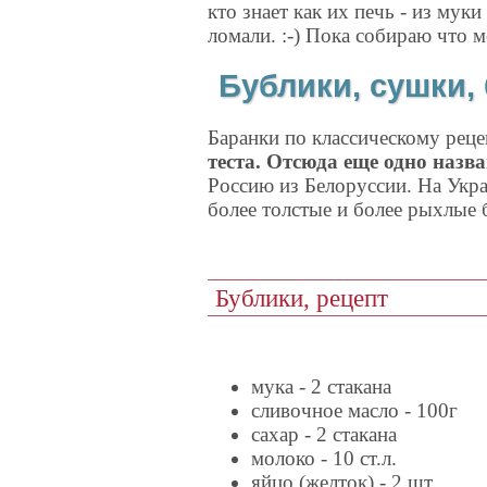
кто знает как их печь - из мук
ломали. :-) Пока собираю что м
Бублики, сушки, 
Баранки по классическому реце
теста. Отсюда еще одно назв
Россию из Белоруссии. На Укр
более толстые и более рыхлые 
Бублики, рецепт
мука - 2 стакана
сливочное масло - 100г
сахар - 2 стакана
молоко - 10 ст.л.
яйцо (желток) - 2 шт.