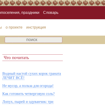
опоселения, праздники
Словарь
ы
о проекте
инструкция
Что почитать
Водный настой сухих корок граната
ЛЕЧИТ ВСЁ!
Не мусор, а польза для огорода!
Как готовить четверговую соль?
Лопух, пырей и одуванчик: три