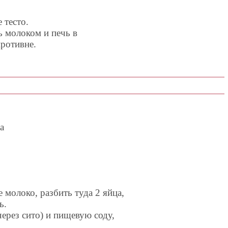
 тесто.
ь молоком и печь в
противне.
а
 молоко, разбить туда 2 яйца,
ь.
ерез сито) и пищевую соду,