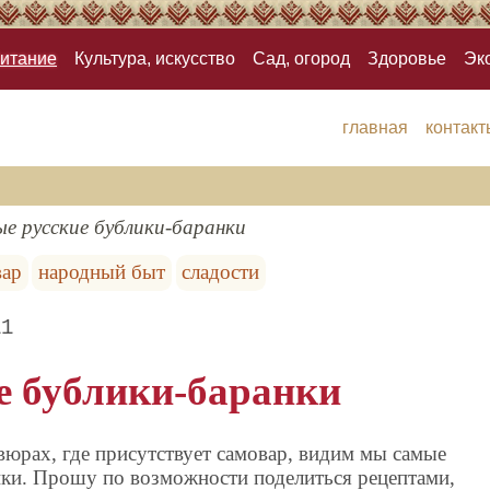
итание
Культура, искусство
Сад, огород
Здоровье
Эк
главная
контакт
е русские бублики-баранки
вар
народный быт
сладости
11
е бублики-баранки
вюрах, где присутствует самовар, видим мы самые
нки. Прошу по возможности поделиться рецептами,