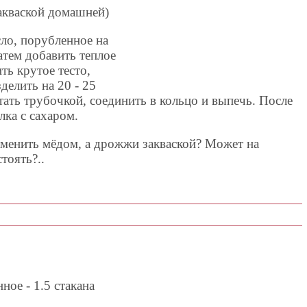
закваской домашней)
ло, порубленное на
атем добавить теплое
ть крутое тесто,
делить на 20 - 25
тать трубочкой, соединить в кольцо и выпечь. После
лка с сахаром.
аменить мёдом, а дрожжи закваской? Может на
тоять?..
ное - 1.5 стакана