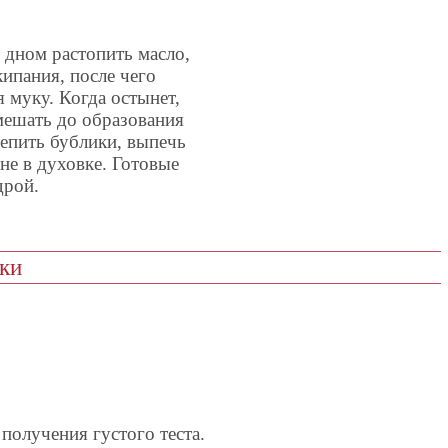
 дном растопить масло,
кипания, после чего
 муку. Когда остынет,
мешать до образования
лепить бублики, выпечь
не в духовке. Готовые
дрой.
ки
получения густого теста.