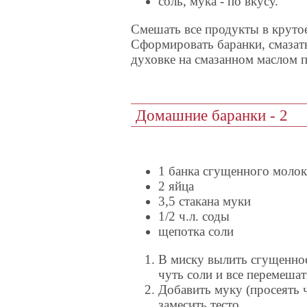
соль, мука - по вкусу.
Смешать все продукты в крутое
Сформировать баранки, смазат
духовке на смазанном маслом 
Домашние баранки - 2
1 банка сгущенного молок
2 яйца
3,5 стакана муки
1/2 ч.л. соды
щепотка соли
В миску вылить сгущенное
чуть соли и все перемешат
Добавить муку (просеять ч
замесить тесто.