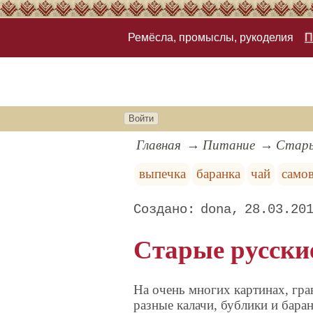
Ремёсла, промыслы, рукоделия
П
Войти
Главная
Питание
Стары
выпечка
баранка
чай
само
dona
28.03.20
Старые русски
На очень многих картинах, гра
разные калачи, бублики и бара