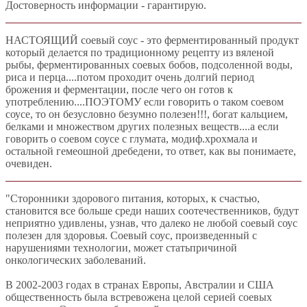
Достоверность информации - гарантирую.
НАСТОЯЩИЙ соевый соус - это ферментированный продукт
который делается по традиционному рецепту из вяленой
рыбы, ферментированных соевых бобов, подсоленной воды,
риса и перца....потом проходит очень долгий период
брожения и ферментации, после чего он готов к
употреблению....ПОЭТОМУ если говорить о таком соевом
соусе, то он безусловно безумно полезен!!!, богат кальцием,
белками и множеством других полезных веществ....а если
говорить о соевом соусе с глумата, модиф.хрохмала и
остальной гемеошной дребедени, то ответ, как вы понимаете,
очевиден.
"Сторонники здорового питания, которых, к счастью,
становится все больше среди наших соотечественников, будут
неприятно удивлены, узнав, что далеко не любой соевый соус
полезен для здоровья. Соевый соус, произведенный с
нарушениями технологии, может статьпричиной
онкологических заболеваний.
В 2002-2003 годах в странах Европы, Австралии и США
общественность была встревожена целой серией соевых