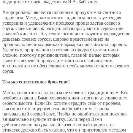
медицинских наук, академиком Э.А. Бабаяном.
Хлорпропанол является побочным продуктом кислотного
гидролиза. Метод кислотного гидролиза используется для
ускорения и удешевления процесса производства соевого
соуса. Соевый белок расщепляется при участии серной или
соляной кислоты. Эту технологию используют производители
дешевых соевых соусов, широко представленных на
продовольственных рынках и ярмарках российских городов.
Удалить хлорпропанол из готового продукта достаточно
сложно, поэтому производители, главной целью которых
является дешевый продукт,не заботятся о соблюдении
технологии и не обеспечивают необходимую очистку соевого
соуса.
Только естественное брожение!
Метод кислотного гидролиза не является традиционным. Его
изобрели наши с Вами современники в погоне за снижением
себестоимости. Если Вы хотите оградить себя от проблем,
связанных с канцерогенами, выбирайте в магазинах
натуральный соевый соус. Чтобы не ошибиться при покупке,
внимательно изучите этикетку. Если перед Вами
действительно натуральный качественный продукт, на
этикетке должно быть указано, что он приготовлен методом