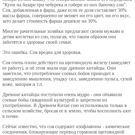
"Купи на базаре три чебурека и собери из них баночку сои".
Соя, добавленная в фарш, даже если ее доля составляет 30%
массы фарша, совершенно не меняет ни его цвет, ни его вкус,
зато делает стоимость фарша дешевле на 30%.
Многие рачительные хозяйки предлагают своим мужьям и
детям котлетки из сои, полагая, что таким образом они
заботятся о здоровье своей семьи.
Это ошибка. Соя вредна для здоровья.
Соя очень плохо действует на щитовидную железу (замедляет
ее работу), и об этом знали еще древние китайцы. Они
заметили, что употребление соевых бобов приводит к
замедлению мышления, упадку сил, замедлению пульса, сухой
коже, запорам и т.п.
Древние китайцы поступили очень мудро - они объявили
соевые бобы священной культурой и запретили их
употребление. В Древнем Китае сою использовали только в
сельском хозяйстве, бросая ее в землю, чтобы восполнить азот
в почве.
Сейчас известно, что соя содержит изофлавоны - химические
соединения, блокирующие перевод гормонов щитовидной