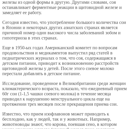
железы из одной формы в другую. Другими словами, соя
останавливает ферментные реакции в щитовидной железе и
замедляет ее работу.
Сегодня известно, что употребление большого количества сои
в Японии и некоторых других азиатских странах является
причиной номер один высокого числа заболеваний зобом и
гипотериоза в этих странах.
Еще в 1950-ых годах Американский комитет по вопросам
продовольствия и медикаментов выпустил ряд статей в
педиатрических журналах о том, что соя, содержащаяся в
детском питании, приводит к возникновению расстройств
щитовидной железы у детей. После этого соевое молоко
перестали добавлять в детское питание.
Исследование, проведенное в Великобритании среди женщин
климактерического возраста, показало, что ежедневный прием
60г сои (1-1,5 чашки соевого молока) в течение месяца
приводил к нарушению менструального цикла еще на
протяжении трех месяцев после прекращения приема сои.
Известно, что прием изофлавонов может приводить к
бесплодию, как у людей, так и у животных. Например,
животноводы знают, что корова, поевшая сено, в котором