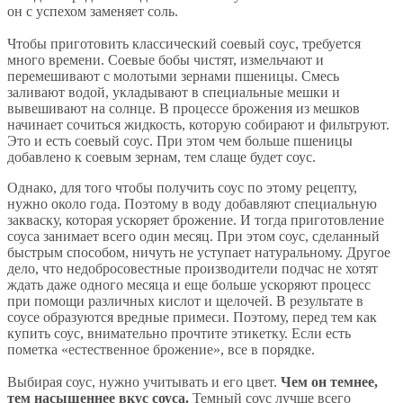
он с успехом заменяет соль.
Чтобы приготовить классический соевый соус, требуется
много времени. Соевые бобы чистят, измельчают и
перемешивают с молотыми зернами пшеницы. Смесь
заливают водой, укладывают в специальные мешки и
вывешивают на солнце. В процессе брожения из мешков
начинает сочиться жидкость, которую собирают и фильтруют.
Это и есть соевый соус. При этом чем больше пшеницы
добавлено к соевым зернам, тем слаще будет соус.
Однако, для того чтобы получить соус по этому рецепту,
нужно около года. Поэтому в воду добавляют специальную
закваску, которая ускоряет брожение. И тогда приготовление
соуса занимает всего один месяц. При этом соус, сделанный
быстрым способом, ничуть не уступает натуральному. Другое
дело, что недобросовестные производители подчас не хотят
ждать даже одного месяца и еще больше ускоряют процесс
при помощи различных кислот и щелочей. В результате в
соусе образуются вредные примеси. Поэтому, перед тем как
купить соус, внимательно прочтите этикетку. Если есть
пометка «естественное брожение», все в порядке.
Выбирая соус, нужно учитывать и его цвет.
Чем он темнее,
тем насыщеннее вкус соуса.
Темный соус лучше всего