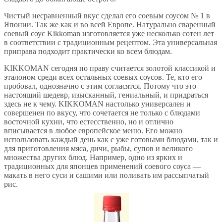
Чистый несравненный вкус сделал его соевым соусом № 1 в
Японии. Так же как и во всей Европе. Натурально сваренный
соевый соус Kikkoman изготовляется уже несколько сотен лет
в соответствии с традиционным рецептом. Эта универсальная
приправа подходит практически ко всем блюдам.
KIKKOMAN сегодня по праву считается золотой классикой и
эталоном среди всех остальных соевых соусов. Те, кто его
пробовал, однозначно с этим согласятся. Потому что это
настоящий шедевр, изысканный, гениальный, и придраться
здесь не к чему. KIKKOMAN настолько универсален и
совершенен по вкусу, что сочетается не только с блюдами
восточной кухни, что естесственно, но и отлично
вписывается в любое европейское меню. Его можно
использовать каждый день как с уже готовыми блюдами, так и
для приготовления мяса, дичи, рыбы, супов и великого
множества других блюд. Например, одно из ярких и
традиционных для японцев применений соевого соуса —
макать в него суси и сашими или поливать им рассыпчатый
рис.