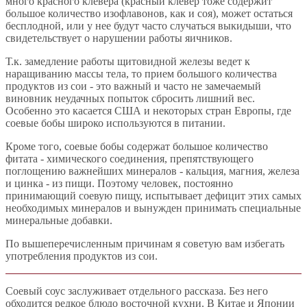
много красного клевера (красный клевер тоже содержит
большое количество изофлавонов, как и соя), может остаться
бесплодной, или у нее будут часто случаться выкидыши, что
свидетельствует о нарушении работы яичников.
Т.к. замедление работы щитовидной железы ведет к
наращиванию массы тела, то прием большого количества
продуктов из сои - это важный и часто не замечаемый
виновник неудачных попыток сбросить лишний вес.
Особенно это касается США и некоторых стран Европы, где
соевые бобы широко используются в питании.
Кроме того, соевые бобы содержат большое количество
фитата - химического соединения, препятствующего
поглощению важнейших минералов - кальция, магния, железа
и цинка - из пищи. Поэтому человек, постоянно
принимающий соевую пищу, испытывает дефицит этих самых
необходимых минералов и вынужден принимать специальные
минеральные добавки.
По вышеперечисленным причинам я советую вам избегать
употребления продуктов из сои.
Соевый соус заслуживает отдельного рассказа. Без него
обходится редкое блюдо восточной кухни. В Китае и Японии