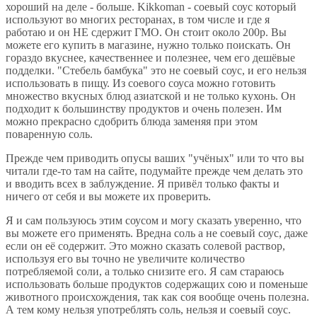
хороший на деле - больше. Kikkoman - соевый соус который
используют во многих ресторанах, в том числе и где я
работаю и он НЕ сдержит ГМО. Он стоит около 200р. Вы
можете его купить в магазине, нужно только поискать. Он
гораздо вкуснее, качественнее и полезнее, чем его дешёвые
подделки. "Стебель бамбука" это не соевый соус, и его нельзя
использовать в пищу. Из соевого соуса можно готовить
множество вкусных блюд азиатской и не только кухонь. Он
подходит к большинству продуктов и очень полезен. Им
можно прекрасно сдобрить блюда заменяя при этом
поваренную соль.
Прежде чем приводить опусы ваших "учёных" или то что вы
читали где-то там на сайте, подумайте прежде чем делать это
и вводить всех в заблуждение. Я привёл только факты и
ничего от себя и вы можете их проверить.
Я и сам пользуюсь этим соусом и могу сказать уверенно, что
вы можете его применять. Вредна соль а не соевый соус, даже
если он её содержит. Это можно сказать солевой раствор,
используя его вы точно не увеличите количество
потребляемой соли, а только снизите его. Я сам стараюсь
использовать больше продуктов содержащих сою и поменьше
животного происхождения, так как соя вообще очень полезна.
А тем кому нельзя употреблять соль, нельзя и соевый соус.