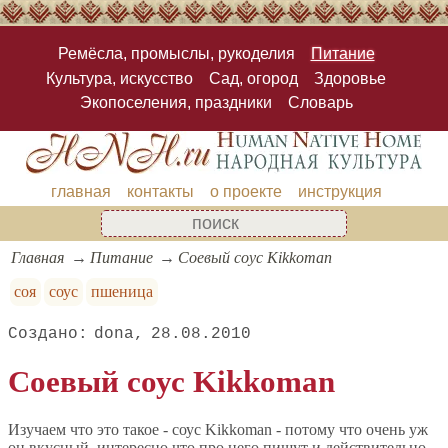
Ремёсла, промыслы, рукоделия
Питание
Культура, искусство
Сад, огород
Здоровье
Экопоселения, праздники
Словарь
главная
контакты
о проекте
инструкция
Главная
Питание
Соевый соус Kikkoman
соя
соус
пшеница
dona
28.08.2010
Соевый соус Kikkoman
Изучаем что это такое - соус Kikkoman - потому что очень уж
он вкусный, интересно что про него пишут и действительно