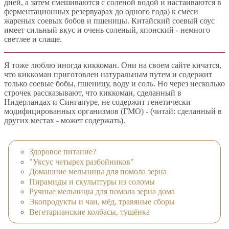
дней, а затем смешиваются с соленой водой и настаиваются в
ферментационных резервуарах до одного года) к смеси
жареных соевых бобов и пшеницы. Китайский соевый соус
имеет сильный вкус и очень соленый, японский - немного
светлее и слаще.
Я тоже люблю иногда киккоман. Они на своем сайте кичатся,
что киккоман приготовлен натуральным путем и содержит
только соевые бобы, пшеницу, воду и соль. Но через несколько
строчек рассказывают, что киккоман, сделанный в
Нидерландах и Сингапуре, не содержит генетически
модифицированных организмов (ГМО) - (читай: сделанный в
других местах - может содержать).
Здоровое питание?
"Уксус четырех разбойников"
Домашние мельницы для помола зерна
Пирамиды и скульптуры из соломы
Ручные мельницы для помола зерна дома
Экопродукты и чаи, мёд, травяные сборы
Вегетарианские колбасы, тушёнка