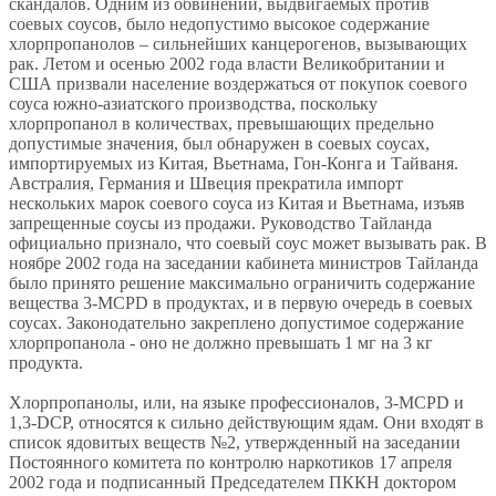
скандалов. Одним из обвинений, выдвигаемых против
соевых соусов, было недопустимо высокое содержание
хлорпропанолов – сильнейших канцерогенов, вызывающих
рак. Летом и осенью 2002 года власти Великобритании и
США призвали население воздержаться от покупок соевого
соуса южно-азиатского производства, поскольку
хлорпропанол в количествах, превышающих предельно
допустимые значения, был обнаружен в соевых соусах,
импортируемых из Китая, Вьетнама, Гон-Конга и Тайваня.
Австралия, Германия и Швеция прекратила импорт
нескольких марок соевого соуса из Китая и Вьетнама, изъяв
запрещенные соусы из продажи. Руководство Тайланда
официально признало, что соевый соус может вызывать рак. В
ноябре 2002 года на заседании кабинета министров Тайланда
было принято решение максимально ограничить содержание
вещества 3-MCPD в продуктах, и в первую очередь в соевых
соусах. Законодательно закреплено допустимое содержание
хлорпропанола - оно не должно превышать 1 мг на 3 кг
продукта.
Хлорпропанолы, или, на языке профессионалов, 3-MCPD и
1,3-DCP, относятся к сильно действующим ядам. Они входят в
список ядовитых веществ №2, утвержденный на заседании
Постоянного комитета по контролю наркотиков 17 апреля
2002 года и подписанный Председателем ПККН доктором