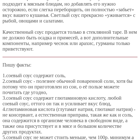
подходит к мясным блюдам, но добавлять его нужно
осторожно, если слегка переборщить, он полностью «забьет»
вкус вашего кушанья. Светлый соус прекрасно «уживается» с
рыбой, овощами и салатами.
Качественный соус продается только в стеклянной таре. В нем
не должно быть осадка и примесей, а вот дополнительные
компоненты, например чеснок или арахис, гурманы только
приветствуют.
Пишу факты:
1.соевый соус содержит соль,
2.соевый соус - полезнее обычной поваренной соли, хотя бы
потому что он приготовлен из сои, о её пользе можете
почитать где угодно,
3.соевый соус содержит глютаминовую кислоту, любой
соевый соус, оттого он так и усиливает вкус блюд,
4.глютаминовая кислота (глутамат натрия, глютамат натрия) -
не консервант, а естественная приправа, такая же как и соль,
она содержится в организме человека в свободном виде, а
также она присутствует и в мясе и большом количестве
других продуктах.
5.соевый соус не может стоить меньше, чем 100р. минимум а