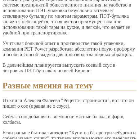
системе предприятий общественного питания на удобство в
использовании ПЭТ-упаковка безусловно затмевает
стеклянную бутылку по многим параметрам. ПЭТ-бутылка
является небьющейся, что является преимуществом при
использовании такой тары на кухне, и легкой, что делает ее
удобной при транспортировке.
Учитывая большой опыт в производстве такой упаковки,
компания PET Power разработала абсолютно новую преформу
и особый способ выдува для производства первых образцов.
В дальнейшем планируется выпускать соевый соус в
литровых ПЭТ-бутылках по всей Европе.
Разные мнения на тему
Из книги Алексея Фалеева "Рецепты стройности", вот что он
пишет о сое (правда не о соусе).
Сейчас сою добавляют во многие мясные блюда, в фарш,
колбасы.
Если раньше бытовал анекдот: "Купи на базаре три чебурека и
собери из них кошку", то теперь вполне можно его переделать