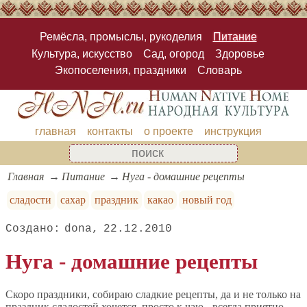
Ремёсла, промыслы, рукоделия
Питание
Культура, искусство
Сад, огород
Здоровье
Экопоселения, праздники
Словарь
главная
контакты
о проекте
инструкция
Главная
Питание
Нуга - домашние рецепты
сладости
сахар
праздник
какао
новый год
dona
22.12.2010
Нуга - домашние рецепты
Скоро праздники, собираю сладкие рецепты, да и не только на
праздник сладостей хочется, просто к чаю - всегда приятно.