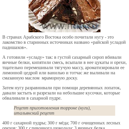
В странах Арабского Востока особо почитали нугу - это
лакомство в старинных источниках названо «райской усладой
падишахов».
А готовили «усладу» так: в густой сахарный сироп вбивали
яичные белки, кипятили смесь, всыпали в нее цукаты и орехи,
тщательно перемешивали тягучую массу, ароматизировали ее
лимонной цедрой или ванилью и тотчас же выливали на
смазанную маслом мраморную доску.
Затем нугу разравнивали при помощи деревянных лопаток,
давали застыть и разрезали на небольшие кусочки, которые
обваливали в сахарной пудре.
Рецепт приготовления торроне (нуги),
итальянский рецепт
400 г сахарной пудры; 300 г мёда; 700 г очищенных лесных
орехов; 300 г сливочного шоколада; 3 яичных белка .