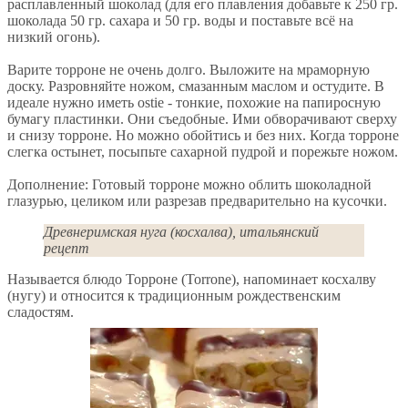
расплавленный шоколад (для его плавления добавьте к 250 гр.
шоколада 50 гр. сахара и 50 гр. воды и поставьте всё на
низкий огонь).
Варите торроне не очень долго. Выложите на мраморную
доску. Разровняйте ножом, смазанным маслом и остудите. В
идеале нужно иметь ostie - тонкие, похожие на папиросную
бумагу пластинки. Они съедобные. Ими обворачивают сверху
и снизу торроне. Но можно обойтись и без них. Когда торроне
слегка остынет, посыпьте сахарной пудрой и порежьте ножом.
Дополнение: Готовый торроне можно облить шоколадной
глазурью, целиком или разрезав предварительно на кусочки.
Древнеримская нуга (косхалва), итальянский
рецепт
Называется блюдо Торроне (Torrone), напоминает косхалву
(нугу) и относится к традиционным рождественским
сладостям.