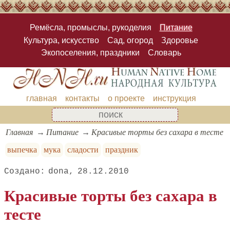
Ремёсла, промыслы, рукоделия
Питание
Культура, искусство
Сад, огород
Здоровье
Экопоселения, праздники
Словарь
главная
контакты
о проекте
инструкция
Главная
Питание
Красивые торты без сахара в тесте
выпечка
мука
сладости
праздник
dona
28.12.2010
Красивые торты без сахара в
тесте