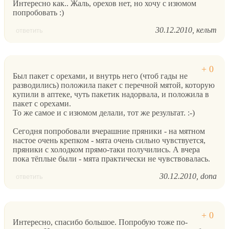
Интересно как.. Жаль, орехов нет, но хочу с изюмом
попробовать :)
30.12.2010
кельт
ответить
Был пакет с орехами, и внутрь него (чтоб гады не
разводились) положила пакет с перечной мятой, которую
купили в аптеке, чуть пакетик надорвала, и положила в
пакет с орехами.
То же самое и с изюмом делали, тот же результат. :-)
Сегодня попробовали вчерашние пряники - на мятном
настое очень крепком - мята очень сильно чувствуется,
пряники с холодком прямо-таки получились. А вчера
пока тёплые были - мята практически не чувствовалась.
30.12.2010
dona
ответить
Интересно, спасибо большое. Попробую тоже по-