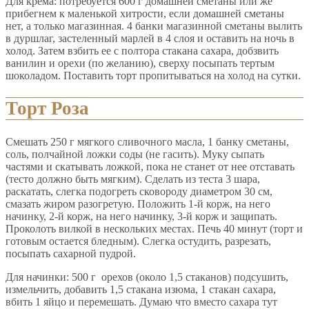
Для крема: потребуется 600 г домашней сметаны или же
прибегнем к маленькой хитрости, если домашней сметаны
нет, а только магазинная. 4 банки магазинной сметаны вылить
в дуршлаг, застеленный марлей в 4 слоя и оставить на ночь в
холод. Затем взбить ее с полтора стакана сахара, добзвить
ванилин и орехи (по желанию), сверху посыпать тертым
шоколадом. Поставить торт пропитываться на холод на сутки.
Торт Роза
Смешать 250 г мягкого сливочного масла, 1 банку сметаны,
соль, полчайной ложки соды (не гасить). Муку сыпать
частями и скатывать ложкой, пока не станет от нее отставать
(тесто должно быть мягким). Сделать из теста 3 шара,
раскатать, слегка подогреть сковороду диаметром 30 см,
смазать жиром разогретую. Положить 1-й корж, на него
начинку, 2-й корж, на него начинку, 3-й корж и защипать.
Проколоть вилкой в нескольких местах. Печь 40 минут (торт и
готовым остается бледным). Слегка остудить, разрезать,
посыпать сахарной пудрой.
Для начинки: 500 г орехов (около 1,5 стаканов) подсушить,
измельчить, добавить 1,5 стакана изюма, 1 стакан сахара,
вбить 1 яйцо и перемешать. Думаю что вместо сахара тут