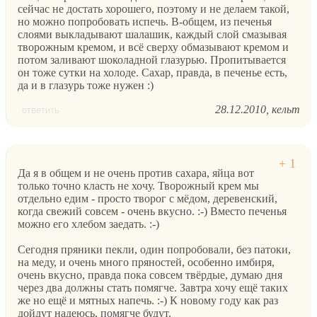
сейчас не достать хорошего, поэтому и не делаем такой,
но можно попробовать испечь. В-общем, из печенья
слоями выкладывают шалашик, каждый слой смазывая
творожным кремом, и всё сверху обмазывают кремом и
потом заливают шоколадной глазурью. Пропитывается
он тоже сутки на холоде. Сахар, правда, в печенье есть,
да и в глазурь тоже нужен :)
28.12.2010
кельт
ответить
Да я в общем и не очень против сахара, яйца вот
только точно класть не хочу. Творожный крем мы
отдельно едим - просто творог с мёдом, деревенский,
когда свежий совсем - очень вкусно. :-) Вместо печенья
можно его хлебом заедать. :-)
Сегодня пряники пекли, один попробовали, без патоки,
на меду, и очень много пряностей, особенно имбиря,
очень вкусно, правда пока совсем твёрдые, думаю дня
через два должны стать помягче. Завтра хочу ещё таких
же но ещё и мятных напечь. :-) К новому году как раз
дойдут надеюсь, помягче будут.