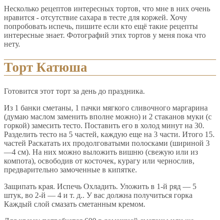
Несколько рецептов интересных тортов, что мне в них очень
нравится - отсутствие сахара в тесте для коржей. Хочу
попробовать испечь, пишите если кто ещё такие рецепты
интересные знает. Фотографий этих тортов у меня пока что
нету.
Торт Катюша
Готовится этот торт за день до праздника.
Из 1 банки сметаны, 1 пачки мягкого сливочного маргарина
(думаю маслом заменить вполне можно) и 2 стаканов муки (с
горкой) замесить тесто. Поставить его в холод минут на 30.
Разделить тесто на 5 частей, каждую еще на 3 части. Итого 15.
частей Раскатать их продолговатыми полосками (шириной 3
—4 см). На них можно выложить вишню (свежую или из
компота), освободив от косточек, курагу или чернослив,
предварительно замоченные в кипятке.
Защипать края. Испечь Охладить. Уложить в 1-й ряд — 5
штук, во 2-й — 4 и т. д.. У вас должна получиться горка
Каждый слой смазать сметанным кремом.