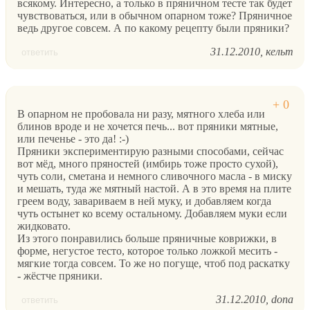
всякому. Интересно, а только в пряничном тесте так будет
чувствоваться, или в обычном опарном тоже? Пряничное
ведь другое совсем. А по какому рецепту были пряники?
31.12.2010
кельт
ответить
В опарном не пробовала ни разу, мятного хлеба или
блинов вроде и не хочется печь... вот пряники мятные,
или печенье - это да! :-)
Пряники экспериментирую разными способами, сейчас
вот мёд, много пряностей (имбирь тоже просто сухой),
чуть соли, сметана и немного сливочного масла - в миску
и мешать, туда же мятный настой. А в это время на плите
греем воду, завариваем в ней муку, и добавляем когда
чуть остынет ко всему остальному. Добавляем муки если
жидковато.
Из этого понравились больше пряничные коврижки, в
форме, негустое тесто, которое только ложкой месить -
мягкие тогда совсем. То же но погуще, чтоб под раскатку
- жёстче пряники.
31.12.2010
dona
ответить