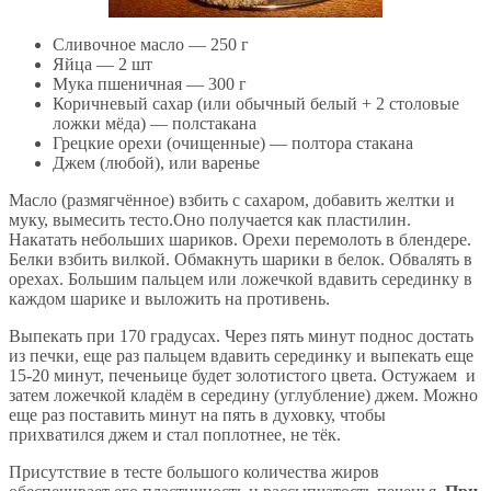
Сливочное масло — 250 г
Яйца — 2 шт
Мука пшеничная — 300 г
Коричневый сахар (или обычный белый + 2 столовые
ложки мёда) — полстакана
Грецкие орехи (очищенные) — полтора стакана
Джем (любой), или варенье
Масло (размягчённое) взбить с сахаром, добавить желтки и
муку, вымесить тесто.Оно получается как пластилин.
Накатать небольших шариков. Орехи перемолоть в блендере.
Белки взбить вилкой. Обмакнуть шарики в белок. Обвалять в
орехах. Большим пальцем или ложечкой вдавить серединку в
каждом шарике и выложить на противень.
Выпекать при 170 градусах. Через пять минут поднос достать
из печки, еще раз пальцем вдавить серединку и выпекать еще
15-20 минут, печеньице будет золотистого цвета. Остужаем и
затем ложечкой кладём в середину (углубление) джем. Можно
еще раз поставить минут на пять в духовку, чтобы
прихватился джем и стал поплотнее, не тёк.
Присутствие в тесте большого количества жиров