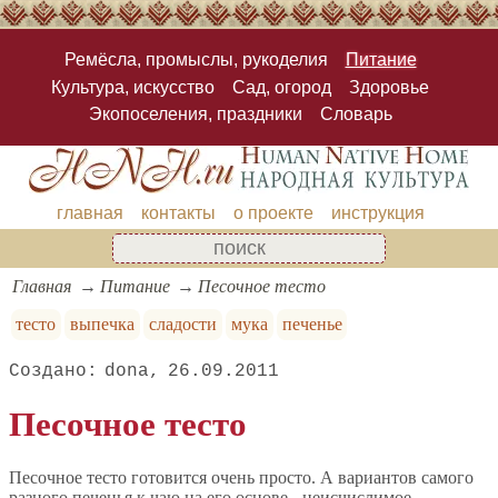
Ремёсла, промыслы, рукоделия
Питание
Культура, искусство
Сад, огород
Здоровье
Экопоселения, праздники
Словарь
главная
контакты
о проекте
инструкция
Главная
Питание
Песочное тесто
тесто
выпечка
сладости
мука
печенье
dona
26.09.2011
Песочное тесто
Песочное тесто готовится очень просто. А вариантов самого
разного печенья к чаю на его основе - неисчислимое