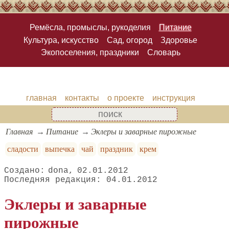
Ремёсла, промыслы, рукоделия
Питание
Культура, искусство
Сад, огород
Здоровье
Экопоселения, праздники
Словарь
главная
контакты
о проекте
инструкция
Главная
Питание
Эклеры и заварные пирожные
сладости
выпечка
чай
праздник
крем
dona
02.01.2012
04.01.2012
Эклеры и заварные
пирожные