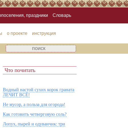
опоселения, праздники
Словарь
ы
о проекте
инструкция
Что почитать
Водный настой сухих корок граната
ЛЕЧИТ ВСЁ!
Не мусор, а польза для огорода!
Как готовить четверговую соль?
Лопух, пырей и одуванчик: три