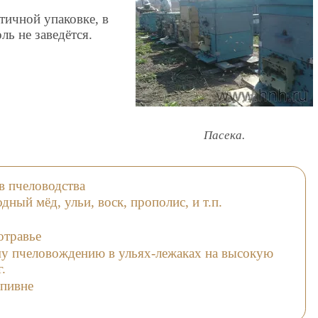
тичной упаковке, в
ль не заведётся.
Пасека.
в пчеловодства
ный мёд, ульи, воск, прополис, и т.п.
отравье
му пчеловождению в ульях-лежаках на высокую
.
апивне