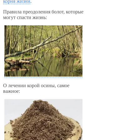
корня жизни
.
Правила преодоления болот, которые
могут спасти жизнь:
О лечении корой осины, самое
важное: