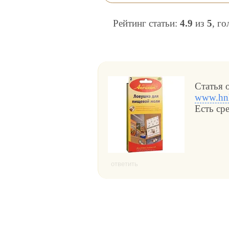
Рейтинг статьи:
4.9
из
5
, г
Статья 
www.hnh
Есть ср
ответить