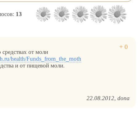
олосов:
13
о средствах от моли
.ru/health/Funds_from_the_moth
едства и от пищевой моли.
22.08.2012
dona