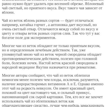
равно нужно будет удалить при весенней обрезке. Яблоневый
чай светлый, но приятного вкуса. Вкус такого чая зависит от
яблони.
Чай из веток яблонь разных сортов — будет отличаться:
например, китайка горчит , а антоновка дает вкусный, но
очень светлый отвар. Отличаются между собой по вкусу и
цвету и отвары веток разных сортов слив. Так что тут у вас
богатое поле для экспериментов.
Многие чаи из веток обладают не только приятным вкусом,
но и определенным лечебным действием. Так, уже
упомянутый мною чай из веток черной смородины обладает
противоревматическим действием, полезен при головной
боли, болезнях ночек. Настой веток красной смородины в
народной медицине Якутии назначается при ревматизме.
Многие авторы сообщают, что чай из веток облепихи
немногим менее полезен чем плоды, исключая, разумеется,
наличие жирорастворимых витаминов А и Е. Однако именно
этот чай на редкость невкусен. Он имеет красивый цвет,
похожий на цвет настоящего чая, и сильный привкус,
напоминающий сок сырой картошки. Тем, кто все же захочет
использовать чай из облепиховых веток как
общеукрепляющее средство, лучше чем-нибудь замаскировать