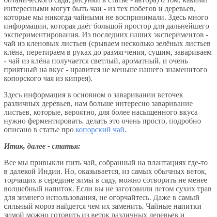
интересными могут быть чаи - из тех побегов и деревьев,
которые мы никогда чайными не воспринимали. Здесь много
информации, которая даёт большой простор для дальнейшего
экспериментирования. Из последних наших экспериментов -
чай из кленовых листьев (срываем несколько зелёных листьев
клёна, перетираем в руках до размягчения, сушим, завариваем
- чай из клёна получается светлый, ароматный, и очень
приятный на вкус - нравится не меньше нашего знаменитого
копорского чая из кипрея).
Здесь информация в основном о заваривании веточек
различных деревьев, нам больше интересно заваривание
листьев, которые, вероятно, для более насыщенного вкуса
нужно ферментировать. делать это очень просто, подробно
описано в статье про
копорский чай
.
Итак, далее - статья:
Все мы привыкли пить чай, собранный на плантациях где-то
в далекой Индии. Но, оказывается, из самых обычных веток,
торчащих в середине зимы в саду, можно сотворить не менее
волшебный напиток. Если вы не заготовили летом сухих трав
для зимнего использования, не огорчайтесь. Даже в самый
сильный мороз найдется чем их заменить. Чайные напитки
зимой можно готовить из веток различных деревьев и