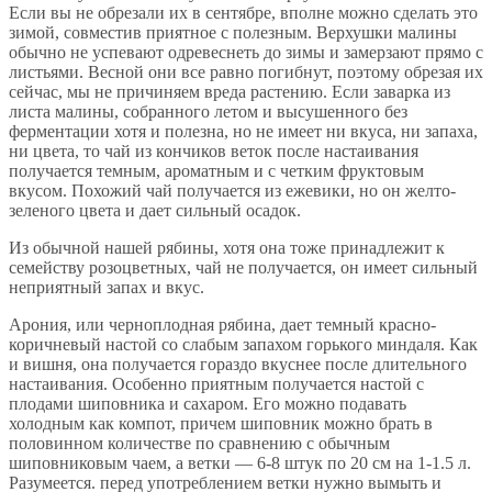
Если вы не обрезали их в сентябре, вполне можно сделать это
зимой, совместив приятное с полезным. Верхушки малины
обычно не успевают одревеснеть до зимы и замерзают прямо с
листьями. Весной они все равно погибнут, поэтому обрезая их
сейчас, мы не причиняем вреда растению. Если заварка из
листа малины, собранного летом и высушенного без
ферментации хотя и полезна, но не имеет ни вкуса, ни запаха,
ни цвета, то чай из кончиков веток после настаивания
получается темным, ароматным и с четким фруктовым
вкусом. Похожий чай получается из ежевики, но он желто-
зеленого цвета и дает сильный осадок.
Из обычной нашей рябины, хотя она тоже принадлежит к
семейству розоцветных, чай не получается, он имеет сильный
неприятный запах и вкус.
Арония, или черноплодная рябина, дает темный красно-
коричневый настой со слабым запахом горького миндаля. Как
и вишня, она получается гораздо вкуснее после длительного
настаивания. Особенно приятным получается настой с
плодами шиповника и сахаром. Его можно подавать
холодным как компот, причем шиповник можно брать в
половинном количестве по сравнению с обычным
шиповниковым чаем, а ветки — 6-8 штук по 20 см на 1-1.5 л.
Разумеется. перед употреблением ветки нужно вымыть и