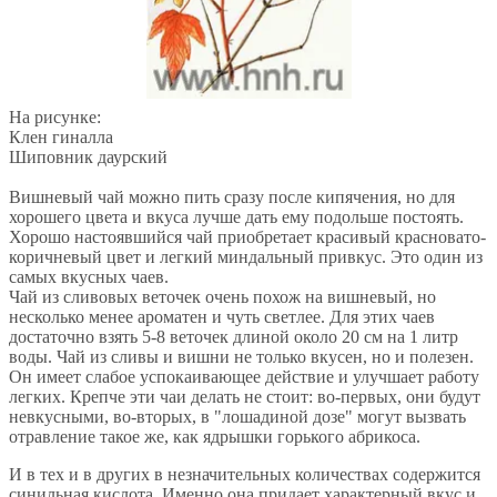
На рисунке:
Клен гиналла
Шиповник даурский
Вишневый чай можно пить сразу после кипячения, но для
хорошего цвета и вкуса лучше дать ему подольше постоять.
Хорошо настоявшийся чай приобретает красивый красновато-
коричневый цвет и легкий миндальный привкус. Это один из
самых вкусных чаев.
Чай из сливовых веточек очень похож на вишневый, но
несколько менее ароматен и чуть светлее. Для этих чаев
достаточно взять 5-8 веточек длиной около 20 см на 1 литр
воды. Чай из сливы и вишни не только вкусен, но и полезен.
Он имеет слабое успокаивающее действие и улучшает работу
легких. Крепче эти чаи делать не стоит: во-первых, они будут
невкусными, во-вторых, в "лошадиной дозе" могут вызвать
отравление такое же, как ядрышки горького абрикоса.
И в тех и в других в незначительных количествах содержится
синильная кислота. Именно она придает характерный вкус и