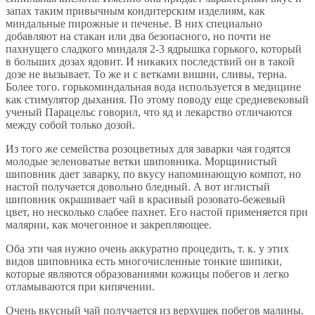
запах таким привычным кондитерским изделиям, как
миндальные пирожные и печенье. В них специально
добавляют на стакан или два безопасного, но почти не
пахнущего сладкого миндаля 2-3 ядрышка горького, который
в больших дозах ядовит. И никаких последствий он в такой
дозе не вызывает. То же и с ветками вишни, сливы, терна.
Более того. горькоминдальная вода используется в медицине
как стимулятор дыхания. По этому поводу еще средневековый
ученый Парацельс говорил, что яд и лекарство отличаются
между собой только дозой.
Из того же семейства розоцветных для заварки чая годятся
молодые зеленоватые ветки шиповника. Морщинистый
шиповник дает заварку, по вкусу напоминающую компот, но
настой получается довольно бледный. А вот иглистый
шиповник окрашивает чай в красивый розовато-бежевый
цвет, но несколько слабее пахнет. Его настой применяется при
малярии, как мочегонное и закрепляющее.
Оба эти чая нужно очень аккуратно процедить, т. к. у этих
видов шиповника есть многочисленные тонкие шипики,
которые являются образованиями кожицы побегов и легко
отламываются при кипячении.
Очень вкусный чай получается из верхушек побегов малины.