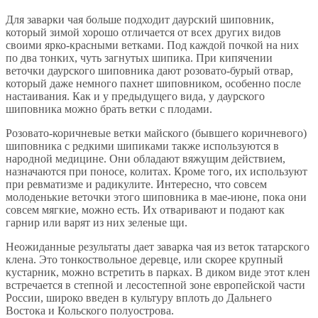
Для заварки чая больше подходит даурский шиповник,
который зимой хорошо отличается от всех других видов
своими ярко-красными ветками. Под каждой почкой на них
по два тонких, чуть загнутых шипика. При кипячении
веточки даурского шиповника дают розовато-бурый отвар,
который даже немного пахнет шиповником, особенно после
настаивания. Как и у предыдущего вида, у даурского
шиповника можно брать ветки с плодами.
Розовато-коричневые ветки майского (бывшего коричневого)
шиповника с редкими шипиками также используются в
народной медицине. Они обладают вяжущим действием,
назначаются при поносе, колитах. Кроме того, их используют
при ревматизме и радикулите. Интересно, что совсем
молоденькие веточки этого шиповника в мае-июне, пока они
совсем мягкие, можно есть. Их отваривают и подают как
гарнир или варят из них зеленые щи.
Неожиданные результаты дает заварка чая из веток татарского
клена. Это тонкоствольное деревце, или скорее крупный
кустарник, можно встретить в парках. В диком виде этот клен
встречается в степной и лесостепной зоне европейской части
России, широко введен в культуру вплоть до Дальнего
Востока и Кольского полуострова.