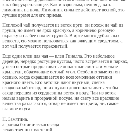
как общеукрепляющее. Как и взрослым, нельзя давать
лимонник на ночь. Лимонник сильнее действует весной, это
лучшее время для его приема.
Неплохой чай получается из веток ирги, он похож на чай из
груши, но имеет не ярко-красную, а коричнево-розовую
окраску и слабее пахнет грушей. В ирге много дубильных
веществ, ею можно пользоваться как вяжущим средством, а
вот чай получается горьковатый.
Еще один клен для чая — клен Гиналла. Это небольшое
деревце, нередко растущее кустом, часто встречается в парках,
у него острые продолговатые лопастные листья и мелкие
крылатки, образующие острый угол. Особенно заметен он
осенью, когда окрашивается во всевозможные оттенки
красного цвета. Его веточки дают вкусный, слегка
сладковатый отвар, но их нужно долго настаивать. чтобы
сахар перешел из сердцевины веток в воду. Чаи из веток
нельзя варить в прозрачной посуде, на свету все красящие
вещества разлагаются, отвар не имеет ни цвета, ни, самое
главное вкуса.
Н. Замятина.
агроном ботанического сада
лекарственных растений