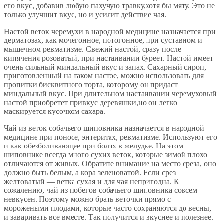
его вкус, добавив любую пахучую травку,хотя бы мяту. Это не
только улучшит вкус, но и усилит действие чая.
Настой веток черемухи в народной медицине назначается при
дерматозах, как мочегонное, потогонное, при суставном и
мышечном ревматизме. Свежий настой, сразу после
кипячения розоватый, при настаивании буреет. Настой имеет
очень сильный миндальный вкус и запах. Сахарный сироп,
приготовленный на таком настое, можно использовать для
пропитки бисквитного торта, которому он придаст
миндальный вкус. При длительном настаивании черемуховый
настой приобретет привкус деревяшки,но он легко
маскируется кусочком сахара.
Чай из веток собачьего шиповника назначается в народной
медицине при поносе, энтеритах, ревматизме. Используют его
и как обезболивающее при болях в желудке. На этом
шиповнике всегда много сухих веток, которые зимой плохо
отличаются от живых. Обратите внимание на место среза, оно
должно быть белым, а кора зеленоватой. Если срез
желтоватый — ветка сухая и для чая непригодна. К
сожалению, чай из побегов собачьего шиповника совсем
невкусен. Поэтому можно брать веточки прямо с
морожеными плодами, которые часто сохраняются до весны,
и заваривать все вместе. Так получится и вкуснее и полезнее.