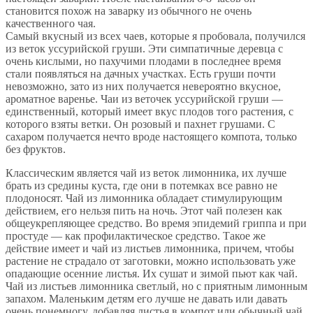
становится похож на заварку из обычного не очень
качественного чая.
Самый вкусный из всех чаев, которые я пробовала, получился
из веток уссурийской груши. Эти симпатичные деревца с
очень кислыми, но пахучими плодами в последнее время
стали появляться на дачных участках. Есть груши почти
невозможно, зато из них получается невероятно вкусное,
ароматное варенье. Чаи из веточек уссурийской груши —
единственный, который имеет вкус плодов того растения, с
которого взяты ветки. Он розовый и пахнет грушами. С
сахаром получается нечто вроде настоящего компота, только
без фруктов.
Классическим является чай из веток лимонника, их лучше
брать из средины куста, где они в потемках все равно не
плодоносят. Чай из лимонника обладает стимулирующим
действием, его нельзя пить на ночь. Этот чай полезен как
общеукрепляющее средство. Во время эпидемий гриппа и при
простуде — как профилактическое средство. Такое же
действие имеет и чай из листьев лимонника, причем, чтобы
растение не страдало от заготовки, можно использовать уже
опадающие осенние листья. Их сушат и зимой пьют как чай.
Чай из листьев лимонника светлый, но с приятным лимонным
запахом. Маленьким детям его лучше не давать или давать
очень понемногу, добавляя листья в компот или обычный чай