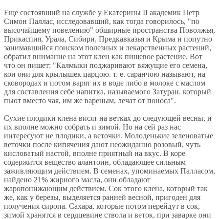
Еще состоявший на службе у Екатерины II академик Петр
Симон Паллас, исследовавший, как тогда говорилось, "по
высочайшему повелению" обширные пространства Поволжья,
Прикаспия, Урала, Сибири, Предкавказья и Крыма и попутно
занимавшийся поиском полезных и лекарственных растений,
обратил внимание на этот клен как пищевое растение. Вот
что он пишет: "Калмыки поджаривают вяжущие его семена,
кои они для крылышек царцою. т. е. саранчою называют, на
сковородах и потом варят их в воде либо в молоке с маслом
для составления себе напитка, называемого Затуран. который
пьют вместо чая, им же вареным, лечат от поноса".
Сухие плодики клена висят на ветках до следующей весны, и
их вполне можно собрать и зимой. Но на сей раз нас
интересуют не плодики, а веточки. Молоденькие зеленоватые
веточки после кипячения дают неожиданно розовый, чуть
кисловатый настой, вполне приятный на вкус. В коре
содержится вещество алантоин, обладающее сильным
заживляющим действием. В семенах, упоминаемых Палласом,
найдено 21% жирного масла, они обладают
жаропонижающим действием. Сок этого клена, который так
же, как у березы, выделяется ранней весной, пригоден для
получения сиропа. Сахара, которые потом перейдут в сок,
зимой хранятся в сердцевине ствола и веток, при заварке они