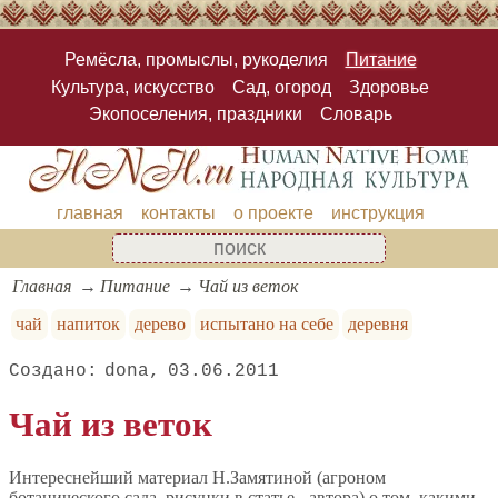
Ремёсла, промыслы, рукоделия
Питание
Культура, искусство
Сад, огород
Здоровье
Экопоселения, праздники
Словарь
главная
контакты
о проекте
инструкция
Главная
Питание
Чай из веток
чай
напиток
дерево
испытано на себе
деревня
dona
03.06.2011
Чай из веток
Интереснейший материал Н.Замятиной (агроном
ботанического сада, рисунки в статье - автора) о том, какими