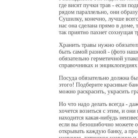
где висят пучки трав - если по
рядом параллельно, они образ
Сушилку, конечно, лучше всего 
нас она сделана прямо в доме, т
так приятно пахнет сохнущая т
Хранить травы нужно обязател
быть самой разной - (фото наш
обязательно герметичной упако
справочниках и энциклопедиях 
Посуда обязательно должна быт
этого! Подберите красивые бан
можно раскрасить, украсить гр
Но что надо делать всегда - да
хочется возиться с этим, и они
находится какая-нибудь неизве
если вы безошибочно можете оп
открывать каждую банку, а про
название, латинское название и