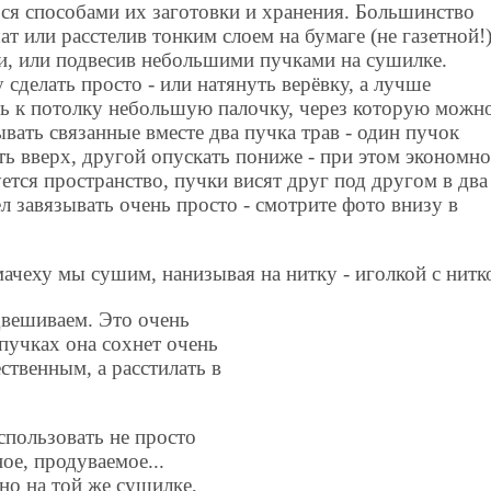
ся способами их заготовки и хранения. Большинство
ат или расстелив тонким слоем на бумаге (не газетной!
и, или подвесив небольшими пучками на сушилке.
сделать просто - или натянуть верёвку, а лучше
ть к потолку небольшую палочку, через которую можн
вать связанные вместе два пучка трав - один пучок
ь вверх, другой опускать пониже - при этом экономн
ется пространство, пучки висят друг под другом в два
ел завязывать очень просто - смотрите фото внизу в
ачеху мы сушим, нанизывая на нитку - иголкой с нитк
двешиваем. Это очень
пучках она сохнет очень
ственным, а расстилать в
спользовать не просто
ное, продуваемое...
но на той же сушилке,