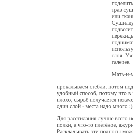
поделить
трав суш
или ткан
Сушилку 
подвеси
перекиды
поднимат
использу
слоя. Уз
галерее.
Мать-и-м
прокалываем стебли, потом по
удобный способ, потому что в 
плохо, сырьё получается некаче
один слой - места надо много :)
Для расстилания лучше всего и
полки, а что-то плетёное, ажур
Раскладывать эти подносы мож