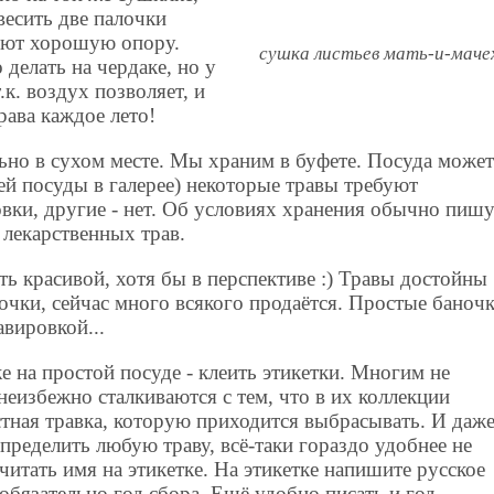
двесить две палочки
уют хорошую опору.
сушка листьев мать-и-маче
делать на чердаке, но у
.к. воздух позволяет, и
рава каждое лето!
ьно в сухом месте. Мы храним в буфете. Посуда може
ей посуды в галерее) некоторые травы требуют
вки, другие - нет. Об условиях хранения обычно пишу
лекарственных трав.
ь красивой, хотя бы в перспективе :) Травы достойны
очки, сейчас много всякого продаётся. Простые баноч
авировкой...
же на простой посуде - клеить этикетки. Многим не
 неизбежно сталкиваются с тем, что в их коллекции
стная травка, которую приходится выбрасывать. И даж
ределить любую траву, всё-таки гораздо удобнее не
читать имя на этикетке. На этикетке напишите русское
 обязательно год сбора. Ещё удобно писать и год