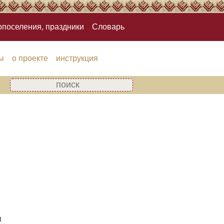
опоселения, праздники
Словарь
ы
о проекте
инструкция
м