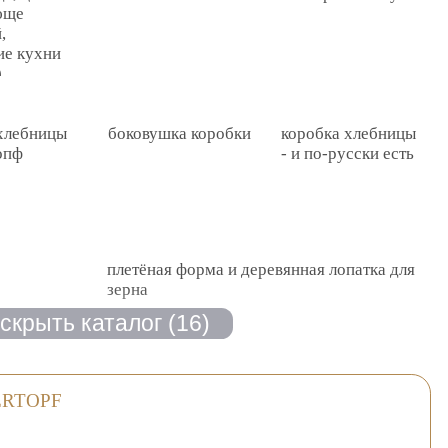
юще
,
ие кухни
)
хлебницы
боковушка коробки
коробка хлебницы
опф
- и по-русски есть
плетёная форма и деревянная лопатка для
зерна
ERTOPF