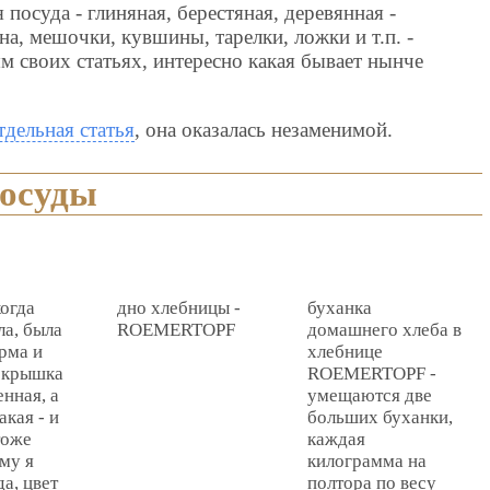
 посуда - глиняная, берестяная, деревянная -
на, мешочки, кувшины, тарелки, ложки и т.п. -
 своих статьях, интересно какая бывает нынче
дельная статья
, она оказалась незаменимой.
посуды
когда
дно хлебницы -
буханка
ла, была
ROEMERTOPF
домашнего хлеба в
рма и
хлебнице
 крышка
ROEMERTOPF -
нная, а
умещаются две
акая - и
больших буханки,
тоже
каждая
ему я
килограмма на
да, цвет
полтора по весу