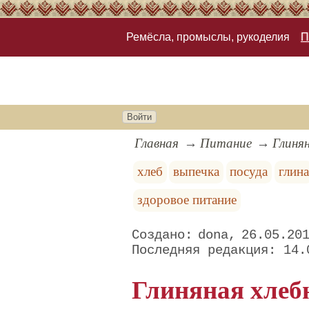
Ремёсла, промыслы, рукоделия
П
Войти
Главная
Питание
Глиня
хлеб
выпечка
посуда
глина
здоровое питание
dona
26.05.20
14.
Глиняная хлебн