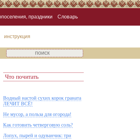
опоселения, праздники
Словарь
инструкция
Что почитать
Водный настой сухих корок граната
ЛЕЧИТ ВСЁ!
Не мусор, а польза для огорода!
Как готовить четверговую соль?
Лопух, пырей и одуванчик: три