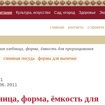
итание
Культура, искусство
Сад, огород
Здоровье
Эк
главная
контакты
о проекте
ная хлебница, форма, ёмкость для проращивания
глиняная посуда
формы для выпечки
11
06.2011
ица, форма, ёмкость для