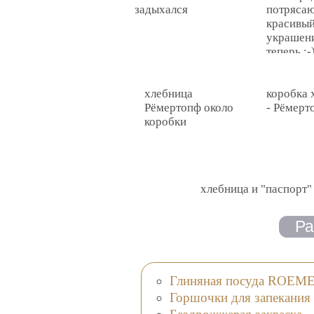
задыхался
потряса
красивый
украшен
теперь :-
хлебница
коробка 
Рёмертопф около
- Рёмерт
коробки
хлебница и "паспорт"
Глиняная посуда ROEM
Горшочки для запекания