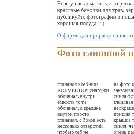
Если у вас дома есть интересная
красивые баночки для трав, зер
публикуйте фотографии в новым
хорошая посуда. :-)
О форме для проращивания - от
Фото глиняной 
глиняная хлебница
на фото 
ROEMERTOPFснаружи
заказыва
обливная, внутри
синяя фо
ёмкость тоже
глиняная
обливная, а крышка
неокраше
внутри просто
пришла т
глиняная, с боков есть
крышка 
несколько отверстий,
синяя, ч
чтобы хлеб не
очень ра