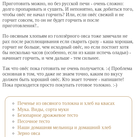
Приготовить можно, но без русской печи - очень сложно:
долго пропаривать и сушить. И непонятно, как добиться того,
чтобы овёс не начал горчить? Или, если овёс свежий и не
горчит совсем, то он не будет горчить и после
приготовления?..
По овсяным хлопьям из голозёрного овса тоже замечали не
раз: после расплющивания если сварить сразу - каша хорошая,
горчит не больше, чем исходный овёс, но если постоит хотя
бы несколько часов (особенно, если из каши испечь оладьи) -
начинает горчить, и чем дальше - тем сильнее.
Так что овёс пока готовить не очень получается. :-( Проблема
основная в том, что даже не знаем точно, каким по вкусу
должен быть хороший овёс. Кто знает точнее - напишите!
Пока приходится просто покупать готовое толокно. :-)
Печенье из овсяного толокна и хлеб на квасах
Мука. Виды, сорта муки
Безопарное дрожжевое тесто
Песочное тесто
Наши домашняя мельница и домашний хлеб
Зерно овса