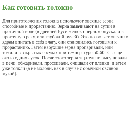
Как готовить толокно
Для приготовления толокна используют овсяные зерна,
способные к прорастанию. Зерна замачивают на сутки в
проточной воде (в древней Руси мешок с зерном опускали в
проточную реку, или глубокий ручей). Это позволяет овсяным
ядрам впитать в себя влагу, они становились готовыми к
прорастанию. Затем набухшие зерна пропаривали, или
томили в закрытых сосудах при температуре 50-60 °С - еще
около одних суток. После этого зерна тщательно высушивали
в печи, обжаривали, просеивали, очищали от пленки, и затем
уже толкли (а не мололи, как в случае с обычной овсяной
мукой).