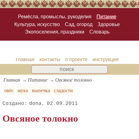
Ремёсла, промыслы, рукоделия
Питание
Культура, искусство
Сад, огород
Здоровье
Экопоселения, праздники
Словарь
главная
контакты
о проекте
инструкция
Главная
Питание
Овсяное толокно
овёс
мука
выпечка
сладости
dona
02.09.2011
Овсяное толокно