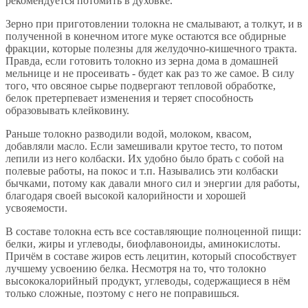
рекомендуется потомить в духовке.
Зерно при приготовлении толокна не смалывают, а толкут, и в
полученной в конечном итоге муке остаются все обдирные
фракции, которые полезны для желудочно-кишечного тракта.
Правда, если готовить толокно из зерна дома в домашней
мельнице и не просеивать - будет как раз то же самое. В силу
того, что овсяное сырье подвергают тепловой обработке,
белок претерпевает изменения и теряет способность
образовывать клейковину.
Раньше толокно разводили водой, молоком, квасом,
добавляли масло. Если замешивали крутое тесто, то потом
лепили из него колбаски. Их удобно было брать с собой на
полевые работы, на покос и т.п. Назывались эти колбаски
бычками, потому как давали много сил и энергии для работы,
благодаря своей высокой калорийности и хорошей
усвояемости.
В составе толокна есть все составляющие полноценной пищи:
белки, жиры и углеводы, биофлавоноиды, аминокислоты.
Причём в составе жиров есть лецитин, который способствует
лучшему усвоению белка. Несмотря на то, что толокно
высококалорийный продукт, углеводы, содержащиеся в нём
только сложные, поэтому с него не поправишься.