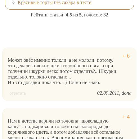
Красивые торты без сахара в тесте
Рейтинг статьи:
4.5
из
5
, голосов:
32
Может овёс именно толкли, а не мололи, потому,
что делали толокно не из голозёрного овса, а при
толчении шкурки легко потом отделить?.. Шкурки
отдельно, толокно отдельно...
Но это догадки пока что. :-) Точно не знаю.
02.09.2011
dona
ответить
Нам в детстве варили из толокна "шоколадную
кашу" - поджаривали толокно на сковородке до
коричневого цвета, а потом добавляли всё остальное:
молоко, сахар, соль. Воспоминания, как о прекрасном