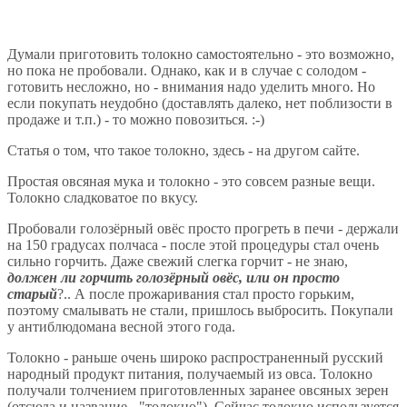
Думали приготовить толокно самостоятельно - это возможно,
но пока не пробовали. Однако, как и в случае с солодом -
готовить несложно, но - внимания надо уделить много. Но
если покупать неудобно (доставлять далеко, нет поблизости в
продаже и т.п.) - то можно повозиться. :-)
Статья о том, что такое толокно, здесь - на другом сайте.
Простая овсяная мука и толокно - это совсем разные вещи.
Толокно сладковатое по вкусу.
Пробовали голозёрный овёс просто прогреть в печи - держали
на 150 градусах полчаса - после этой процедуры стал очень
сильно горчить. Даже свежий слегка горчит - не знаю,
должен ли горчить голозёрный овёс, или он просто
старый
?.. А после прожаривания стал просто горьким,
поэтому смалывать не стали, пришлось выбросить. Покупали
у антиблюдомана весной этого года.
Толокно - раньше очень широко распространенный русский
народный продукт питания, получаемый из овса. Толокно
получали толчением приготовленных заранее овсяных зерен
(отсюда и название - "толокно"). Сейчас толокно используется