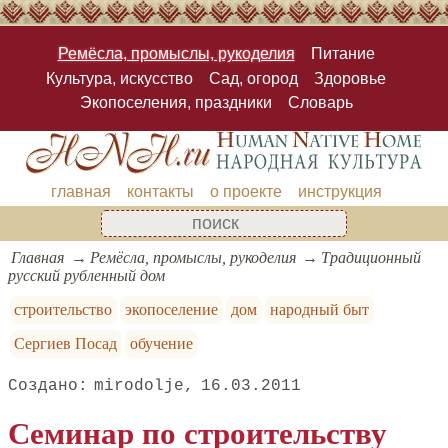
Ремёсла, промыслы, рукоделия
Питание
Культура, искусство
Сад, огород
Здоровье
Экопоселения, праздники
Словарь
главная
контакты
о проекте
инструкция
Главная
Ремёсла, промыслы, рукоделия
Традиционный
русский рубленный дом
строительство
экопоселение
дом
народный быт
Сергиев Посад
обучение
mirodolje
16.03.2011
Семинар по строительству