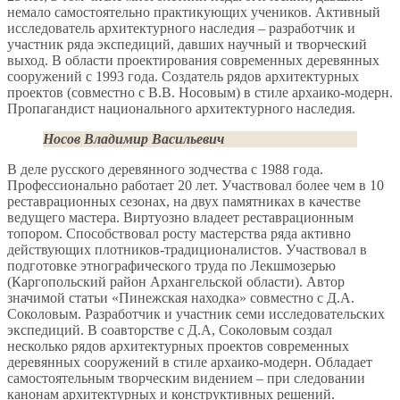
немало самостоятельно практикующих учеников. Активный
исследователь архитектурного наследия – разработчик и
участник ряда экспедиций, давших научный и творческий
выход. В области проектирования современных деревянных
сооружений с 1993 года. Создатель рядов архитектурных
проектов (совместно с В.В. Носовым) в стиле архаико-модерн.
Пропагандист национального архитектурного наследия.
Носов Владимир Васильевич
В деле русского деревянного зодчества с 1988 года.
Профессионально работает 20 лет. Участвовал более чем в 10
реставрационных сезонах, на двух памятниках в качестве
ведущего мастера. Виртуозно владеет реставрационным
топором. Способствовал росту мастерства ряда активно
действующих плотников-традиционалистов. Участвовал в
подготовке этнографического труда по Лекшмозерью
(Каргопольский район Архангельской области). Автор
значимой статьи «Пинежская находка» совместно с Д.А.
Соколовым. Разработчик и участник семи исследовательских
экспедиций. В соавторстве с Д.А, Соколовым создал
несколько рядов архитектурных проектов современных
деревянных сооружений в стиле архаико-модерн. Обладает
самостоятельным творческим видением – при следовании
канонам архитектурных и конструктивных решений.