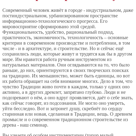
Современный человек живёт в городе - индустриальном, даже
постиндустриальном, урбанизированном пространстве
информационно-технологического прогресса. Его
мировосприятие сформировано этой средой.
Функциональность, удобство, рациональный подход,
практичность, экономичность, технологичность – основные
критерии в современном производстве и потреблении, в том
числе - и в архитектуре, и строительстве. Но и сейчас ещё
сохранились люди, которые живут и трудятся как бы в другом
мире. Им нравится работа ручным инструментом из
натуральных материалов. Они оглядываются на то, что было
раньше, до них, ориентируются в своих творческих поисках
на традицию. Их меньшинство, может быть единицы, но вот
их работа обращает на себя внимание многих. Дело в том, что
чувство Традиции живо почти в каждом, только у одних оно
активно, а в других дремлет, запрятано глубоко. Люди и не
подозревают о нём, а оно вдруг проявляется, даёт о себе знать,
как сейчас говорят, из подсознания. Не могло оно умереть,
уйти бесследно. Вот и затронет душу, скребнёт по сердцу
старинная или новая, сделанная в Традиции, вещь. О древнем
промысле и о современном традиционном строительстве из
дерева - наш семинар.
Вы узнаете об особом инструментарии (топор малый