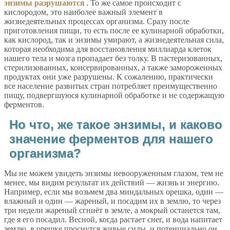
энзимы разрушаются
. То же самое происходит с
кислородом, это наиболее важный элемент в
жизнедеятельных процессах организма. Сразу после
приготовления пищи, то есть после ее кулинарной обработки,
как кислород, так и энзимы умирают, а жизнедеятельная сила,
которая необходима для восстановления миллиарда клеток
нашего тела и мозга пропадает без толку. В пастеризованных,
стерилизованных, консервированных, а также замороженных
продуктах они уже разрушены. К сожалению, практически
все население развитых стран потребляет преимущественно
пищу, подвергшуюся кулинарной обработке и не содержащую
ферментов.
Но что, же такое энзимы, и каково
значение ферментов для нашего
организма?
Мы не можем увидеть энзимы невооруженным глазом, тем не
менее, мы видим результат их действий — жизнь и энергию.
Например, если мы возьмем два миндальных орешка, один —
влажный и один — жареный, и посадим их в землю, то через
три недели жареный сгниёт в земле, а мокрый останется там,
где я его посадил. Весной, когда растает снег, и вода напитает
землю, в орешке проснутся живые силы, и потенциально он