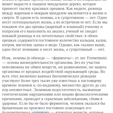
может вырасти в пышное миндальное дерево, которое
принесет тысячу красивых орешков. Как видите, разница
между жареным и мокрым миндалем заключается в жизни и
смерти. В одном есть энзимы, а в супротивном — нет. Один
несет потенциальную жизнь, а во встречном ее нет. Если мы
покажем эти два орешка (жареный и влажный) ученому и
попросим его выполнить их анализ, ученый не увидит
никакой разницы в их питательных свойствах: в обоих
орешках содержится постоянное количество кальция, калия,
натрия, магнезия, цинка и меди. Однако, как сказано выше,
один богат энзимами и несет жизнь, а супротивный — нет.
Итак, энзимы (в обиходе — <ферменты>, от лат. Fermentum)
— основа жизнедеятельности организма. Без их участия
невозможны ни обмен веществ, ни размножение, ни защита
организма от вредных воздействий окружающей среды. Во
всех этих жизненно важных биохимических реакциях
участвуют более трех тысяч уже известных к настоящему
времени энзимов и, по-видимому, множество других до сих
пор неизвестных. Энзимная недостаточность, вызванная
генетическими нарушениями или иными физиологическими
причинами, приводит к серьезным заболеваниям, сбоям в
здоровье. Если бы не было ферментов, человек оказался бы
брошенным на произвол постоянно атакующих его
болезнетворных
агентов
— ядовитых веществ, которые