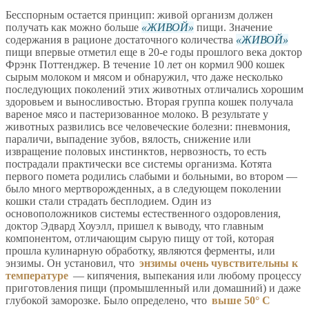
Бесспорным остается принцип: живой организм должен
получать как можно больше
ЖИВОЙ
пищи. Значение
содержания в рационе достаточного количества
ЖИВОЙ
пищи впервые отметил еще в 20-е годы прошлого века доктор
Фрэнк Поттенджер. В течение 10 лет он кормил 900 кошек
сырым молоком и мясом и обнаружил, что даже несколько
последующих поколений этих животных отличались хорошим
здоровьем и выносливостью. Вторая группа кошек получала
вареное мясо и пастеризованное молоко. В результате у
животных развились все человеческие болезни: пневмония,
параличи, выпадение зубов, вялость, снижение или
извращение половых инстинктов, нервозность, то есть
пострадали практически все системы организма. Котята
первого помета родились слабыми и больными, во втором —
было много мертворожденных, а в следующем поколении
кошки стали страдать бесплодием. Один из
основоположников системы естественного оздоровления,
доктор Эдвард Хоуэлл, пришел к выводу, что главным
компонентом, отличающим сырую пищу от той, которая
прошла кулинарную обработку, являются ферменты, или
энзимы. Он установил, что
энзимы очень чувствительны к
температуре
— кипячения, выпекания или любому процессу
приготовления пищи (промышленный или домашний) и даже
глубокой заморозке. Было определено, что
выше 50° С