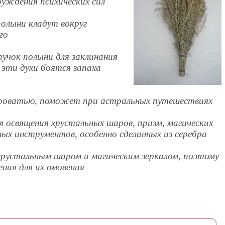
буждения психических сил
олыни кладут вокруг
го
пучок полыни для заклинания
 эти духи боятся запаха
кроватью, поможет при астральных путешествиях
я освящения хрустальных шаров, призм, магических
ных инструментов, особенно сделанных из серебра
 хрустальным шаром и магическим зеркалом, поэтому
ния для их омовения
я