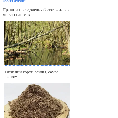
корня жизни
.
Правила преодоления болот, которые
могут спасти жизнь:
О лечении корой осины, самое
важное: