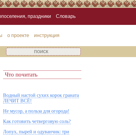
опоселения, праздники
Словарь
ы
о проекте
инструкция
Что почитать
Водный настой сухих корок граната
ЛЕЧИТ ВСЁ!
Не мусор, а польза для огорода!
Как готовить четверговую соль?
Лопух, пырей и одуванчик: три