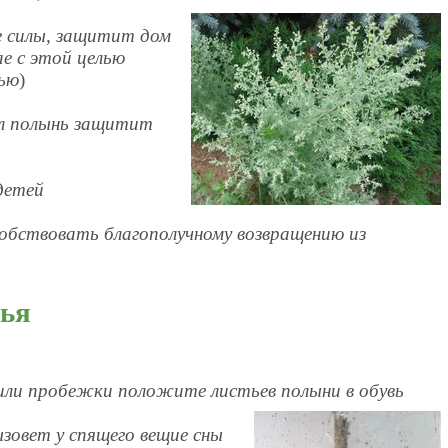
е силы, защитит дом
ае с этой целью
рью
)
ёл полынь защитит
детей
собствовать благополучному возвращению
из
вья
 или пробежки положите листьев полыни в обувь
зовет у спящего вещие сны