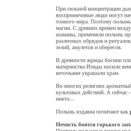
При сильной концентрации ды
восприимчивые люди могут нач
тонкого мира. Поэтому полынь
магии. С древних времен колд
шаманы, применяли полынь пр
различных обрядов и ритуалов
зелий, амулетов и оберегов.
В древности жрицы богини пл
материнства Изиды носили венк
веточками украшали храм.
Во многих религиях ароматны
культовых действий. А сейчас -
никто...
Полынь издавна почитают как
Нечисть боится горького за
Поэтому полынные веники изд