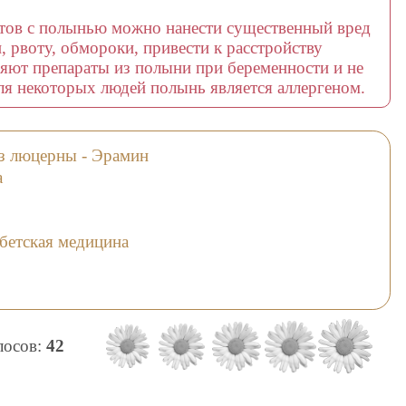
тов с полынью можно нанести существенный вред
, рвоту, обмороки, привести к расстройству
яют препараты из полыни при беременности и не
ля некоторых людей полынь является аллергеном.
из люцерны - Эрамин
a
ибетская медицина
олосов:
42