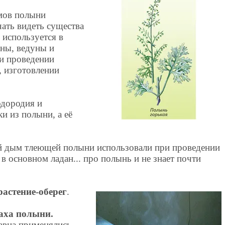
мов полыни
ать видеть существа
 используется в
уны, ведуны и
и проведении
, изготовлении
одородия и
и из полыни, а её
й дым тлеющей полыни использовали при проведении
 в основном ладан... про полынь и не знает почти
растение-оберег
.
паха полыни.
авна применялись