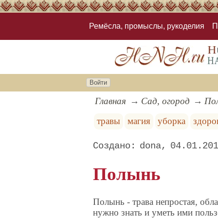
Ремёсла, промыслы, рукоделия
П
Войти
Главная
Сад, огород
По
травы
магия
уборка
здоро
dona
04.01.20
Полынь
Полынь - трава непростая, обл
нужно знать и уметь ими польз