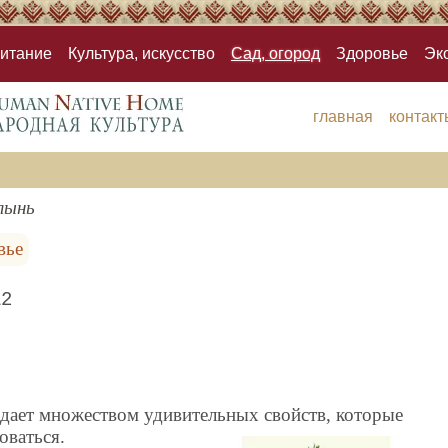
итание
Культура, искусство
Сад, огород
Здоровье
Эк
главная
контакт
лынь
вье
12
адает множеством удивительных свойств, которые
оваться.