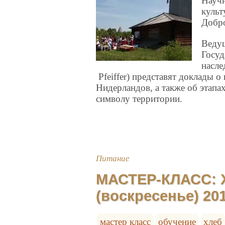
Научн
культ
До
Ведущ
Госуд
насле
Pfeiffer) представят доклады 
Нидерландов, а также об этапа
символу территории.
Питание
МАСТЕР-КЛАСС: Х
(воскресенье) 20
мастер класс
обучение
хлеб