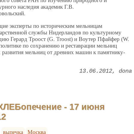
ого совета РАН по изучению природного и
урного наследия академик Г.В.
бровольский.
ие эксперты по историческим мельницам
арственной службы Нидерландов по культурному
дию Герард Троост (G. Troost) и Воутер Пфайфер (W.
о политике по сохранению и реставрации мельниц
х развития мельниц от древних машин к памятнику-
13.06.2012
dona
ЛЕБопечение - 17 июня
12
выпечка
Москва