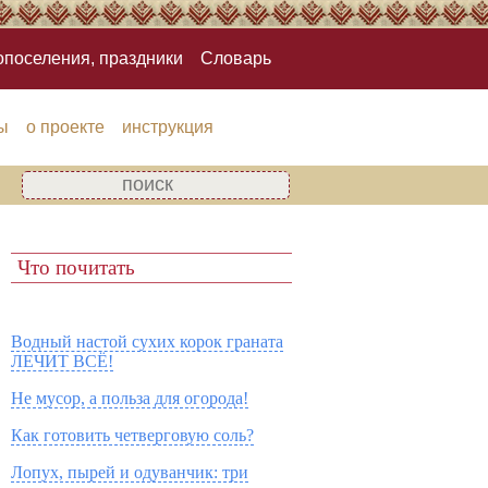
опоселения, праздники
Словарь
ы
о проекте
инструкция
Что почитать
Водный настой сухих корок граната
ЛЕЧИТ ВСЁ!
Не мусор, а польза для огорода!
Как готовить четверговую соль?
Лопух, пырей и одуванчик: три