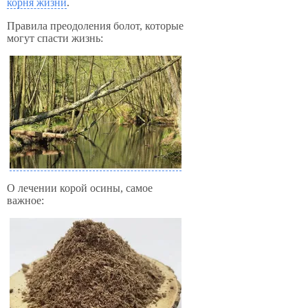
корня жизни
.
Правила преодоления болот, которые
могут спасти жизнь:
О лечении корой осины, самое
важное: