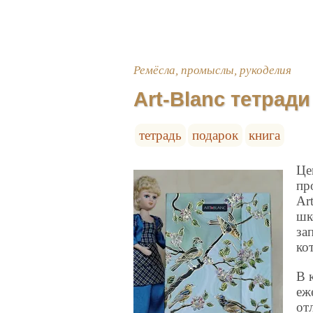
Ремёсла, промыслы, рукоделия
Art-Blanc тетрад
тетрадь
подарок
книга
Це
пр
Ar
шк
за
ко
В 
еж
от