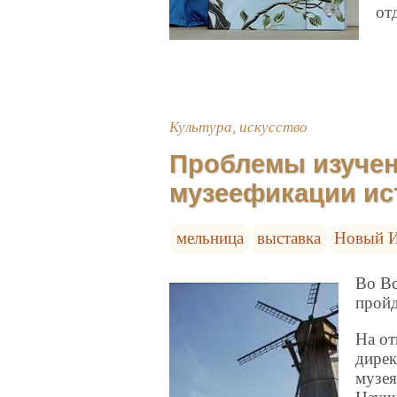
от
Культура, искусство
Проблемы изучен
музеефикации ис
мельница
выставка
Новый И
Во Вс
пройд
На от
дирек
музея