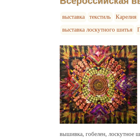
Всероссийская в
выставка
текстиль
Карелия
выставка лоскутного шитья
вышивка, гобелен, лоскутное ш