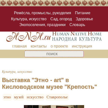
Ремёсла, промыслы, рукоделия
Питание
Культура, искусство
Сад, огород
Здоровье
Экопоселения, праздники
Словарь
главная
контакты
о проекте
инструкция
Культура, искусство
Выставка "Этно - art" в
Кисловодском музее "Крепость"
этно
музей
искусство
Ставрополье