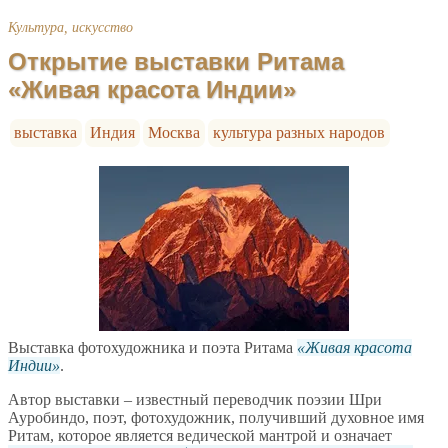
Культура, искусство
Открытие выставки Ритама
«Живая красота Индии»
выставка
Индия
Москва
культура разных народов
Выставка фотохудожника и поэта Ритама
Живая красота
Индии
.
Автор выставки – известный переводчик поэзии Шри
Ауробиндо, поэт, фотохудожник, получивший духовное имя
Ритам, которое является ведической мантрой и означает