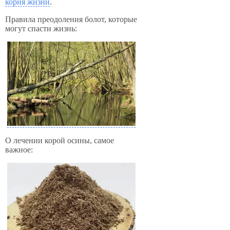
корня жизни
.
Правила преодоления болот, которые
могут спасти жизнь:
О лечении корой осины, самое
важное: