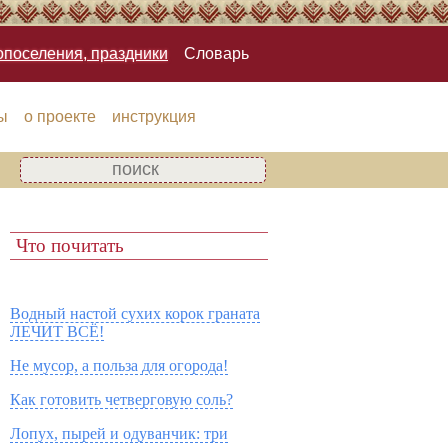
опоселения, праздники
Словарь
ы
о проекте
инструкция
Что почитать
Водный настой сухих корок граната
ЛЕЧИТ ВСЁ!
Не мусор, а польза для огорода!
Как готовить четверговую соль?
Лопух, пырей и одуванчик: три