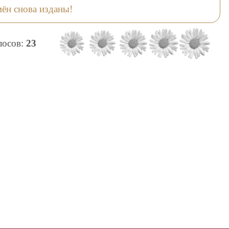
ён снова изданы!
олосов:
23