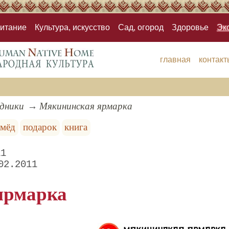
итание
Культура, искусство
Сад, огород
Здоровье
Эк
главная
контакт
здники
Мякининская ярмарка
мёд
подарок
книга
11
02.2011
ярмарка