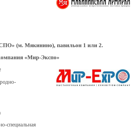
О» (м. Мякинино), павильон 1 или 2.
компания «Мир-Экспо»
:
ародно-
а
но-специальная