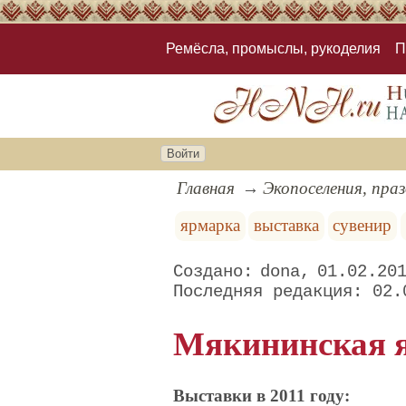
Ремёсла, промыслы, рукоделия
П
Войти
Главная
Экопоселения, пра
ярмарка
выставка
сувенир
dona
01.02.20
02.
Мякининская 
Выставки в 2011 году: