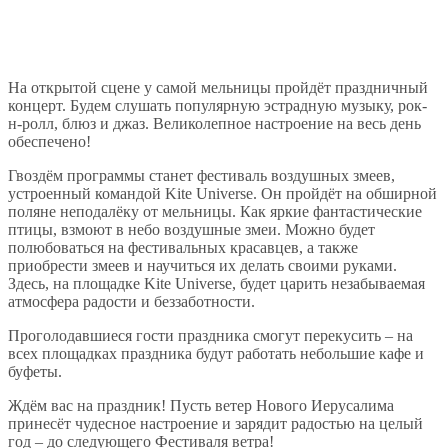
На открытой сцене у самой мельницы пройдёт праздничный
концерт. Будем слушать популярную эстрадную музыку, рок-
н-ролл, блюз и джаз. Великолепное настроение на весь день
обеспечено!
Гвоздём программы станет фестиваль воздушных змеев,
устроенный командой Kite Universe. Он пройдёт на обширной
поляне неподалёку от мельницы. Как яркие фантастические
птицы, взмоют в небо воздушные змеи. Можно будет
полюбоваться на фестивальных красавцев, а также
приобрести змеев и научиться их делать своими руками.
Здесь, на площадке Kite Universe, будет царить незабываемая
атмосфера радости и беззаботности.
Проголодавшиеся гости праздника смогут перекусить – на
всех площадках праздника будут работать небольшие кафе и
буфеты.
Ждём вас на праздник! Пусть ветер Нового Иерусалима
принесёт чудесное настроение и зарядит радостью на целый
год – до следующего Фестиваля ветра!