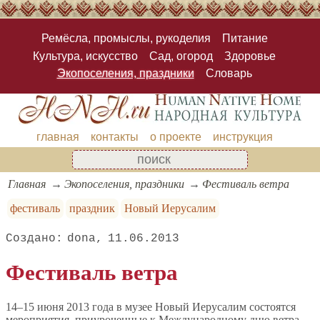
Ремёсла, промыслы, рукоделия
Питание
Культура, искусство
Сад, огород
Здоровье
Экопоселения, праздники
Словарь
главная
контакты
о проекте
инструкция
Главная
Экопоселения, праздники
Фестиваль ветра
фестиваль
праздник
Новый Иерусалим
dona
11.06.2013
Фестиваль ветра
14–15 июня 2013 года в музее Новый Иерусалим состоятся
мероприятия, приуроченные к Международному дню ветра.