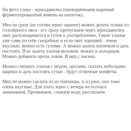
На фото слева - зернодавилка (проворачиваем жареный
ферментированный ячмень на напиток).
Мюсли сразу (не готовя зерно заранее) можно делать только из
голозёрного овса - его сразу пропускаем через зернодавилку,
овёс расплющивается и готов к употреблению. Такие хлопья
уже сами по себе съедобные и если овёс хороший - очень
вкусные, можно есть сухими. А можно залить кипятком и дать
постоять. Или залить хлопья молоком, можно и холодным.
Можно добавить орехи, изюм. И мёд с пасеки.
Можно смешать хлопья с мёдом, орехами, скатать небольшие
шарики и дать постоять сутки - будут отличные конфеты.
Мюсли можно сделать из из пшеницы, и из ржи, они тоже
очень вкусные. Для этого зерно с вечера на полчаса
замачиваем. Промываем, сливаем воду, расстилаем.