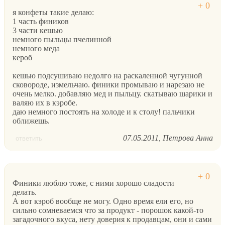
я конфеты такие делаю:
1 часть фиников
3 части кешью
немного пыльцы пчелинной
немного меда
кероб
кешью подсушиваю недолго на раскаленной чугунной
сковороде, измельчаю. финики промываю и нарезаю не
очень мелко. добавляю мед и пыльцу. скатываю шарики и
валяю их в кэробе.
даю немного постоять на холоде и к столу! пальчики
оближешь.
07.05.2011
Петрова Анна
ответить
Финики люблю тоже, с ними хорошо сладости
делать.
А вот кэроб вообще не могу. Одно время ели его, но
сильно сомневаемся что за продукт - порошок какой-то
загадочного вкуса, нету доверия к продавцам, они и сами