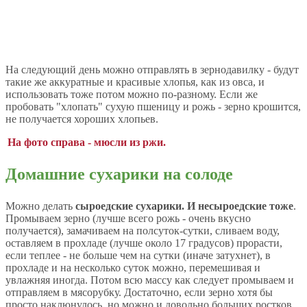
На следующий день можно отправлять в зернодавилку - будут
такие же аккуратные и красивые хлопья, как из овса, и
использовать тоже потом можно по-разному. Если же
пробовать "хлопать" сухую пшеницу и рожь - зерно крошится,
не получается хороших хлопьев.
На фото справа - мюсли из ржи.
Домашние сухарики на солоде
Можно делать
сыроедские сухарики. И несыроедские тоже
.
Промываем зерно (лучше всего рожь - очень вкусно
получается), замачиваем на полсуток-сутки, сливаем воду,
оставляем в прохладе (лучше около 17 градусов) прорасти,
если теплее - не больше чем на сутки (иначе затухнет), в
прохладе и на несколько суток можно, перемешивая и
увлажняя иногда. Потом всю массу как следует промываем и
отправляем в мясорубку. Достаточно, если зерно хотя бы
просто наклюнулось, но можно и довольно больших ростков