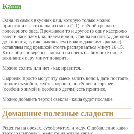
Каши
Одна из самых вкусных каш, которую только можно
приготовить - это каша из смеси (1:1) зелёной гречки и
голозерного овса. Промываем то и другое (в одну кастрюлю
вместе насыпаем), заливаем водой, ставим на плиту, доводим
до кипения, тут же выключаем (можно даже чуть раньше),
оставляем под крышкой стоять распариваться минут 10-15.
Кто любит поверёнее - можно на очень слабом онге после
закипания пару минут поварить.
Можно солить или нет - как нравится.
Сыроеды просто могут эту смесь залить водой, дать постоять,
вполне съедобно, жуётся хорошо, но тёплое и горячее
(особенно зимой и особенно детям) есть приятнее.
Можно добавить тёртой свеклы - каша будет послаще.
Домашние полезные сладости
Рецепты на орехах, сухофруктах, и меду. С добавление какао
тёртого (сыроеды - меняйте на живое какао).