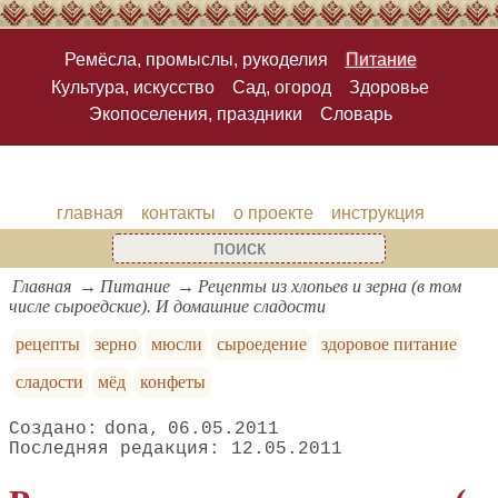
Ремёсла, промыслы, рукоделия
Питание
Культура, искусство
Сад, огород
Здоровье
Экопоселения, праздники
Словарь
главная
контакты
о проекте
инструкция
Главная
Питание
Рецепты из хлопьев и зерна (в том
числе сыроедские). И домашние сладости
рецепты
зерно
мюсли
сыроедение
здоровое питание
сладости
мёд
конфеты
dona
06.05.2011
12.05.2011