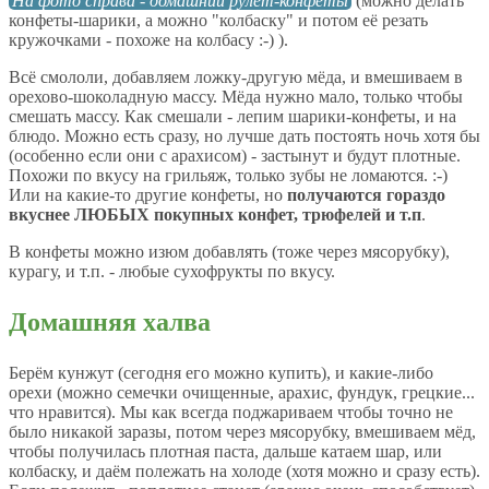
На фото справа - домашний рулет-конфеты
(можно делать
конфеты-шарики, а можно "колбаску" и потом её резать
кружочками - похоже на колбасу :-) ).
Всё смололи, добавляем ложку-другую мёда, и вмешиваем в
орехово-шоколадную массу. Мёда нужно мало, только чтобы
смешать массу. Как смешали - лепим шарики-конфеты, и на
блюдо. Можно есть сразу, но лучше дать постоять ночь хотя бы
(особенно если они с арахисом) - застынут и будут плотные.
Похожи по вкусу на грильяж, только зубы не ломаются. :-)
Или на какие-то другие конфеты, но
получаются гораздо
вкуснее ЛЮБЫХ покупных конфет, трюфелей и т.п
.
В конфеты можно изюм добавлять (тоже через мясорубку),
курагу, и т.п. - любые сухофрукты по вкусу.
Домашняя халва
Берём кунжут (сегодня его можно купить), и какие-либо
орехи (можно семечки очищенные, арахис, фундук, грецкие...
что нравится). Мы как всегда поджариваем чтобы точно не
было никакой заразы, потом через мясорубку, вмешиваем мёд,
чтобы получилась плотная паста, дальше катаем шар, или
колбаску, и даём полежать на холоде (хотя можно и сразу есть).