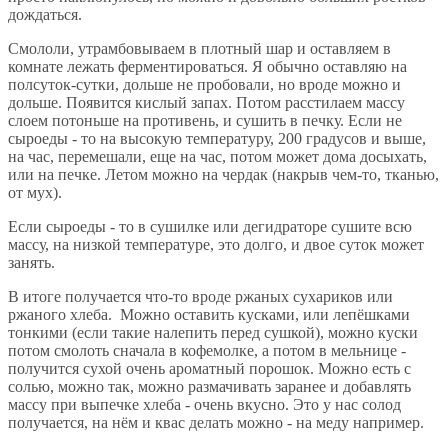
дождаться.
Смололи, утрамбовываем в плотный шар и оставляем в
комнате лежать ферментироваться. Я обычно оставляю на
полсуток-сутки, дольше не пробовали, но вроде можно и
дольше. Появится кислый запах. Потом расстилаем массу
слоем потоньше на противень, и сушить в печку. Если не
сыроеды - то на высокую температуру, 200 градусов и выше,
на час, перемешали, еще на час, потом может дома досыхать,
или на печке. Летом можно на чердак (накрыв чем-то, тканью,
от мух).
Если сыроеды - то в сушилке или дегидраторе сушите всю
массу, на низкой температуре, это долго, и двое суток может
занять.
В итоге получается что-то вроде ржаных сухариков или
ржаного хлеба. Можно оставить кусками, или лепёшками
тонкими (если такие налепить перед сушкой), можно куски
потом смолоть сначала в кофемолке, а потом в мельнице -
получится сухой очень ароматный порошок. Можно есть с
солью, можно так, можно размачивать заранее и добавлять
массу при выпечке хлеба - очень вкусно. Это у нас солод
получается, на нём и квас делать можно - на меду например.